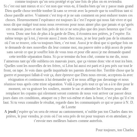
comme toujours qu’on sera protégé et qu’une fois de plus on en reviendra.
Si c’est oui tant mieux et si c’est non que veux-tu, il faudra bien qu’on y passe mais grand
Dieu quelle chose terrible tomber là sans se revoir avec la pensée que tu souffriras tant si
chose pareille arrive. Vraiment c’est trop et je ne sais comment on peut endurer toutes ces
choses. Heureusement l’espérance est toujours là c’est l’espoir qui nous fait vivre et qui
nous dit que malgré tout nous nous reverrons pour nous aimer plus que jamais et qu’après
ces mauvais jours et une fois près de toi ce ne sera plus que des jours heureux que l’on
verra. Donc une fois de plus à la garde de Dieu, il écoutera nos prières, je l’espère. En
même temps qu’à toi, j’envoie aussi 2 mots chez nous, je ne leur parle pas de la situation
où l’on se trouve, cela va toujours bien, c’est tout. Aussi je te dirai que si quelque fois on
te demande de mes nouvelles dis leur comme moi, ma pauvre mère a déjà assez de peine
sans savoir ce que je souffre loin de vous tous et pour elle aussi je me demande quand
cette terrible séparation finira. Si ça se termine du bon côté, comme tu me dis, nous
l’aimerons tant qu’elle oubliera ces mauvais jours, que ça vienne donc vite et tout ira bien.
Quelles sont les nouvelles de tes frères, si Léon lui aussi est parti et à peu près sur tout le
front, on tape. Je vois dans quelle inquiétude tes parents doivent être. Terrible chose que la
guerre et pourquoi fallait-il voir ça, dure épreuve que Dieu nous envoie, acceptons-la avec
résignation et continuons à lui demander qu’il ne nous afflige pas davantage et nous
réunisse tous après cette triste séparation. Voilà à peu près tout ce qu’on a à te dire pour le
moment, on va graisser les souliers, monter le sac et attendre les 6 heures pour aller
remplacer les copains qui sûrement seront contents de nous voir arriver car passer deux
jours dans ces conditions, attaquer ou y être soi-même et dans la boue, c’est plus qu’il n’en
faut. Si tu veux connaître le résultat, regarde dans les communiqués ce qui se passe à N. D.
de Lorette
A jeudi
j’espère qu’on sera de retour au cantonnement, n’oublie pas ton Charles dans tes
prières, le jour viendra, je crois où l’on sera près de toi pour toujours et en attendant, je
t’envoie mes meilleurs baisers comme autrefois.
Pour toujours, ton Charles