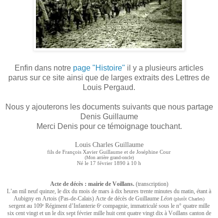
Enfin dans notre
page "Histoire"
il y a plusieurs articles
parus sur ce site ainsi que de larges extraits des Lettres de
Louis Pergaud.
Nous y ajouterons les documents suivants que nous partage
Denis Guillaume
Merci Denis pour ce témoignage touchant.
Louis Charles Guillaume
fils de François Xavier Guillaume et de Joséphine Cour
(Mon arrière grand-oncle)
Né le 17 février 1890 à 10 h
Acte de décès : mairie de Voillans.
(transcription)
L’an mil neuf quinze, le dix du mois de mars à dix heures trente minutes du matin, étant à
Aubigny en Artois (Pas-de-Calais) Acte de décès de Guillaume
Léon
(plutôt Charles)
sergent au 109
Régiment d’Infanterie 6
compagnie, immatriculé sous le n° quatre mille
e
e
six cent vingt et un le dix sept février mille huit cent quatre vingt dix à Voillans canton de