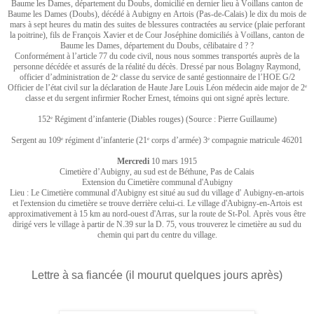
Baume les Dames, département du Doubs, domicilié en dernier lieu à Voillans canton de
Baume les Dames (Doubs), décédé à Aubigny en Artois (Pas-de-Calais) le dix du mois de
mars à sept heures du matin des suites de blessures contractées au service (plaie perforant
la poitrine), fils de François Xavier et de Cour Joséphine domiciliés à Voillans, canton de
Baume les Dames, département du Doubs, célibataire d ? ?
Conformément à l’article 77 du code civil, nous nous sommes transportés auprès de la
personne décédée et assurés de la réalité du décès. Dressé par nous Bolagny Raymond,
officier d’administration de 2
classe du service de santé gestionnaire de l’HOE G/2
e
Officier de l’état civil sur la déclaration de Haute Jare Louis Léon médecin aide major de 2
e
classe et du sergent infirmier Rocher Ernest, témoins qui ont signé après lecture.
152
Régiment d’infanterie (Diables rouges) (Source : Pierre Guillaume)
e
Sergent au 109
régiment d’infanterie (21
corps d’armée) 3
compagnie matricule 46201
e
e
e
Mercredi
10 mars 1915
Cimetière d’Aubigny, au sud est de Béthune, Pas de Calais
Extension du Cimetière communal d'Aubigny
Lieu : Le Cimetière communal d'Aubigny est situé au sud du village d' Aubigny-en-artois
et l'extension du cimetière se trouve derrière celui-ci. Le village d'Aubigny-en-Artois est
approximativement à 15 km au nord-ouest d'Arras, sur la route de St-Pol. Après vous être
dirigé vers le village à partir de N.39 sur la D. 75, vous trouverez le cimetière au sud du
chemin qui part du centre du village.
Lettre à sa fiancée (il mourut quelques jours après)