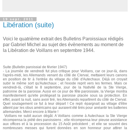
19 sept. 2011
Libération (suite)
Voici le quatrième extrait des Bulletins Paroissiaux rédigés
par Gabriel Michel au sujet des évènements au moment de
la Libération de Voillans en septembre 1944.
Suite (Bulletin paroissial de février 1947)
- La journée de vendredi fut plus critique pour Voillans, car ce jour-là, dans
l'après-midi, les Allemands venant du côté de Clerval, mettaient leurs canons
en position de tir à l'entrée du village du côté d'Autechaux. Déjà on croyait
subir le même sort qu'Autechaux ; et l'exode reprit vers les fermes. Mais ce
vendredi-là, c'était le 8 septembre, jour de la Nativité de la Ste Vierge,
patronne de la paroisse. Aussi en ce jour de fête paroissiale, la Vierge montra
manifestement qu'elle protégeait la paroisse placée sous sa protection. En
effet, avant la nuit, sans avoir tiré, les Allemands repartirent du côté de Clerval.
Quel soulagement ce fut à leur départ ! Ce repli épargnait au village d'être
atteint par les obus américains qui auraient été tirés pour anéantir les batteries
allemandes. Merci encore à Marie !
Voillans ne subit aucun dégât. A Voillans comme à Autechaux la Ste Vierge
récompensa la piété des paroissiens ; elle récompensa leur pieuse assistance
aux offices et à la procession du 15 Août précédent ; et elle se souvint des
nombreuses messes qui furent données en son honneur pour attirer la