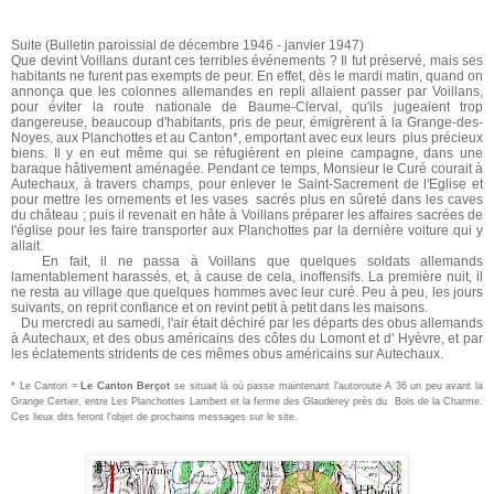
Suite (Bulletin paroissial de décembre 1946 - janvier 1947)
Que devint Voillans durant ces terribles événements ? Il fut préservé, mais ses
habitants ne furent pas exempts de peur. En effet, dès le mardi matin, quand on
annonça que les colonnes allemandes en repli allaient passer par Voillans,
pour éviter la route nationale de Baume-Clerval, qu'ils jugeaient trop
dangereuse, beaucoup d'habitants, pris de peur, émigrèrent à la Grange-des-
Noyes, aux Planchottes et au Canton*, emportant avec eux leurs plus précieux
biens. Il y en eut même qui se réfugièrent en pleine campagne, dans une
baraque hâtivement aménagée. Pendant ce temps, Monsieur le Curé courait à
Autechaux, à travers champs, pour enlever le Saint-Sacrement de l'Eglise et
pour mettre les ornements et les vases sacrés plus en sûreté dans les caves
du château ; puis il revenait en hâte à Voillans préparer les affaires sacrées de
l'église pour les faire transporter aux Planchottes par la dernière voiture qui y
allait.
En fait, il ne passa à Voillans que quelques soldats allemands
lamentablement harassés, et, à cause de cela, inoffensifs. La première nuit, il
ne resta au village que quelques hommes avec leur curé. Peu à peu, les jours
suivants, on reprit confiance et on revint petit à petit dans les maisons.
Du mercredi au samedi, l'air était déchiré par les départs des obus allemands
à Autechaux, et des obus américains des côtes du Lomont et d' Hyèvre, et par
les éclatements stridents de ces mêmes obus américains sur Autechaux.
* Le Canton =
Le Canton Berçot
se situait là où passe maintenant l'autoroute A 36 un peu avant la
Grange Certier, entre Les Planchottes Lambert et la ferme des Glauderey près du Bois de la Charme.
Ces lieux dits feront l'objet de prochains messages sur le site.