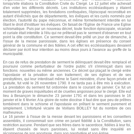
lorsqu'elle élabora la Constitution Civile du Clergé. Le 12 juillet elle achevait
d'en voter les différents décrets. Les institutions ecclésiastiques y étaient
totalement supprimées, les fondations confisquées, l'épiscopat reconstitué en
autant d'évêchés que de départements, les évêques et les curés nommés par
élection, l'autorité du pape méconnue, et même formellement interdite en lui
ôtant le droit d'instituer les évêques. On faisait de l'Eglise de France une Eglise
schismatique. Puis par un nouveau décret, toute fonction épiscopale, vicariale
et curiale était interdite à l'élu qui ne prêterait pas le serment d'observer en tout
point la dite constitution. Ce serment devait être prêté un jour de dimanche, à
l'issue de la messe paroissiale, dans les églises en présence du conseil
général de la commune et des fidèles. A cet effet les ecclésiastiques devaient
déclarer par écrit leur intention au moins deux jours à l'avance au greffe de la
municipalité.
En cas de refus de prestation de serment le délinquant devait être remplacé et
poursuivi comme perturbateur de l'ordre public s'il s'immisçait dans ses
fonctions nouvelles ou même anciennes. Ce décret qui plaçait le clergé entre
l'apostasie et la privation de son traitement, de ses églises et de ses
presbytères, qui leur interdisait même le Saint ministère, d'une façon privée et
gratuite, fut voté le 26 novembre 1790. Il ne tarda pas à être mis à exécution.
La prestation du serment fut ordonnée dans le courant de janvier. Ce fut un
moment de graves inquiétudes et de cruelles angoisses pour le clergé. Elle eut
lieu à Besançon le dimanche 23 janvier 1791 et dans les paroisses le 16
janvier et le 6 février. A la gloire de notre diocèse il faut dire que peu de prêtres
tombèrent dans le schisme et l'apostasie en prêtant le serment purement et
simplement. L'infortuné vicaire de Voillans BOILLEY fut du nombre de ces
malheureux.
Le 16 janvier à l'issue de la messe devant les paroissiens et les conseillers
assemblés, il consommait son crime en jurant fidélité à la Constitution, sans
restriction aucune. Pendant que ses frères dans le sacerdoce, fidèles à leur foi,
étaient chassés de leurs paroisses, lui restait sans être inquiété en
récompense de son apostasie, dans son presbytère et son église.