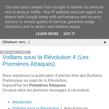
This site uses cookies from Google to deliver its services
and to analyze traffic. Your IP address and user-agent are
shared with Google along with performance and security
metrics to ensure quality of service, generate usage
statistics, and to detect and address abuse.
LEARN MORE
GOT IT
▼
30 sept. 2011
Voillans sous la Révolution 4 (Les
Premières Attaques)
Nous reprenons la publication d'articles tirés des Bulletins
Paroissiaux au sujet de la Révolution
Aujourd'hui les
Premières Attaques
.
On peut relire les premiers messages à cet endroit.
Introduction
Voillans sous la Révolution 1
Jean-François