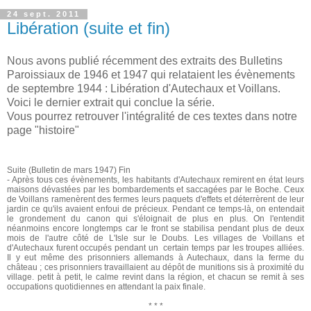
24 sept. 2011
Libération (suite et fin)
Nous avons publié récemment des extraits des Bulletins
Paroissiaux de 1946 et 1947 qui relataient les évènements
de septembre 1944 : Libération d'Autechaux et Voillans.
Voici le dernier extrait qui conclue la série.
Vous pourrez retrouver l'intégralité de ces textes dans notre
page "histoire"
Suite (Bulletin de mars 1947) Fin
- Après tous ces évènements, les habitants d'Autechaux remirent en état leurs
maisons dévastées par les bombardements et saccagées par le Boche. Ceux
de Voillans ramenèrent des fermes leurs paquets d'effets et déterrèrent de leur
jardin ce qu'ils avaient enfoui de précieux. Pendant ce temps-là, on entendait
le grondement du canon qui s'éloignait de plus en plus. On l'entendit
néanmoins encore longtemps car le front se stabilisa pendant plus de deux
mois de l'autre côté de L'Isle sur le Doubs. Les villages de Voillans et
d'Autechaux furent occupés pendant un certain temps par les troupes alliées.
Il y eut même des prisonniers allemands à Autechaux, dans la ferme du
château ; ces prisonniers travaillaient au dépôt de munitions sis à proximité du
village. petit à petit, le calme revint dans la région, et chacun se remit à ses
occupations quotidiennes en attendant la paix finale.
* * *