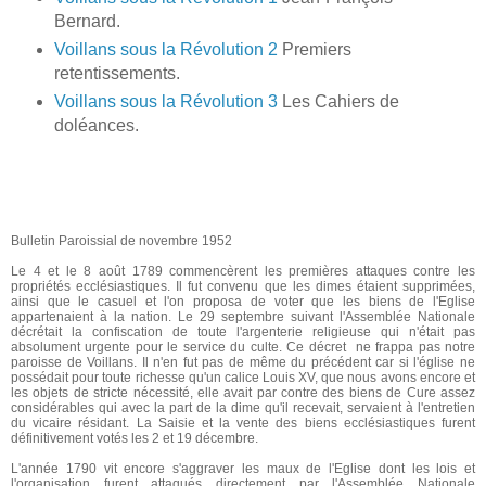
Bernard.
Voillans sous la Révolution 2
Premiers
retentissements.
Voillans sous la Révolution 3
Les Cahiers de
doléances.
Bulletin Paroissial de novembre 1952
Le 4 et le 8 août 1789 commencèrent les premières attaques contre les
propriétés ecclésiastiques. Il fut convenu que les dimes étaient supprimées,
ainsi que le casuel et l'on proposa de voter que les biens de l'Eglise
appartenaient à la nation. Le 29 septembre suivant l'Assemblée Nationale
décrétait la confiscation de toute l'argenterie religieuse qui n'était pas
absolument urgente pour le service du culte. Ce décret ne frappa pas notre
paroisse de Voillans. Il n'en fut pas de même du précédent car si l'église ne
possédait pour toute richesse qu'un calice Louis XV, que nous avons encore et
les objets de stricte nécessité, elle avait par contre des biens de Cure assez
considérables qui avec la part de la dime qu'il recevait, servaient à l'entretien
du vicaire résidant. La Saisie et la vente des biens ecclésiastiques furent
définitivement votés les 2 et 19 décembre.
L'année 1790 vit encore s'aggraver les maux de l'Eglise dont les lois et
l'organisation furent attaqués directement par l'Assemblée Nationale