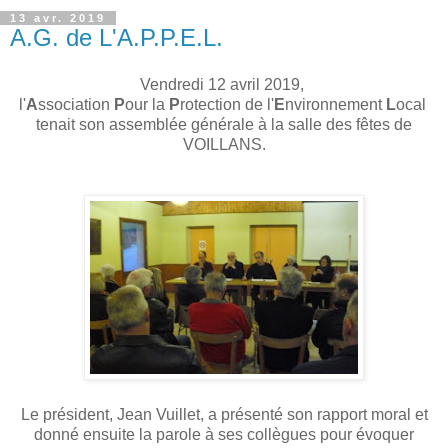
13 avr. 2019
A.G. de L'A.P.P.E.L.
Vendredi 12 avril 2019,
l'
A
ssociation
P
our la
P
rotection de l'
E
nvironnement
L
ocal
tenait son assemblée générale à la salle des fêtes de
VOILLANS.
Le président, Jean Vuillet, a présenté son rapport moral et
donné ensuite la parole à ses collègues pour évoquer