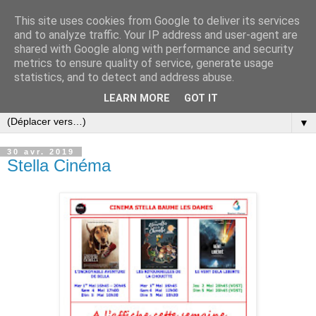
This site uses cookies from Google to deliver its services
and to analyze traffic. Your IP address and user-agent are
shared with Google along with performance and security
metrics to ensure quality of service, generate usage
statistics, and to detect and address abuse.
LEARN MORE
GOT IT
▼
30 avr. 2019
Stella Cinéma