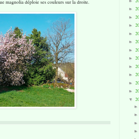
2
►
e magnolia déploie ses couleurs sur la droite.
2
►
2
►
2
►
2
►
2
►
2
►
2
►
2
►
2
►
2
►
2
►
2
▼