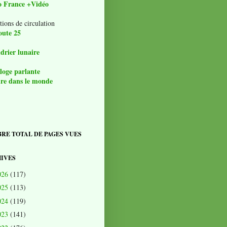
o France +Vidéo
tions de circulation
oute 25
drier lunaire
loge parlante
re dans le monde
RE TOTAL DE PAGES VUES
IVES
026
(117)
025
(113)
024
(119)
023
(141)