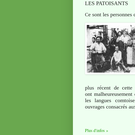
L
ES PATOISANTS
e sont l
es personnes q
C
plus récent de cette
ont
malheureusement d
les langues comtoise
ouvrages consacrés au
Plus d'infos »