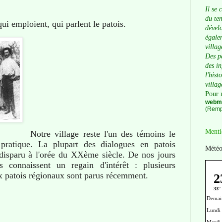
Il se 
du tem
ui emploient, qui parlent le patois.
dévelo
égalem
villag
Des p
des i
l'hist
villag
Pour 
webma
(Remp
Menti
Notre village reste l'un des témoins le
 pratique. La plupart des dialogues en patois
Météo
isparu à l'orée du XXème siècle. De nos jours
s connaissent un regain d'intérêt : plusieurs
x patois régionaux sont parus récemment.