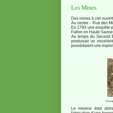
Les Mines
Des mines à ciel ouvert 
A
u centre - Rue des Mi
En 1793 une enquête pr
Fallon en Haute Saone
Au temps du Second Emp
produisait un excellen
possédaient une exploit
Exemp
Le minerai était alors
fabrication d’une bonne