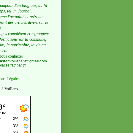
compose d'un blog qui, au fil
ps, tel un Journal,
ppe l'actualité et présente
ent des articles divers sur le
e.
ages complètent et regroupent
nformations sur la commune,
oire, le patrimoine, la vie au
e etc.
nous contacter
:
ster.voillans"at"gmail.com
lacez "at" par @
ons Légales
 à Voillans