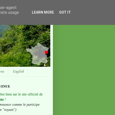
user-agent
erate usage
LEARN MORE
GOT IT
ens
English
VENUE
tes bien sur le site officiel de
ans
!
rononce comme le participe
nt "voyant")