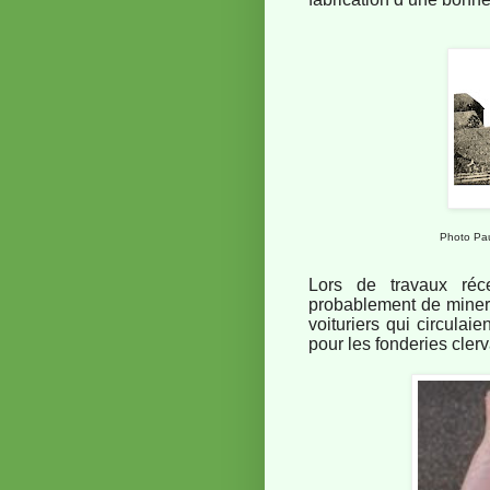
Photo Pau
Lors de travaux réce
probablement de minerai
voituriers qui circulai
pour les fonderies clerv