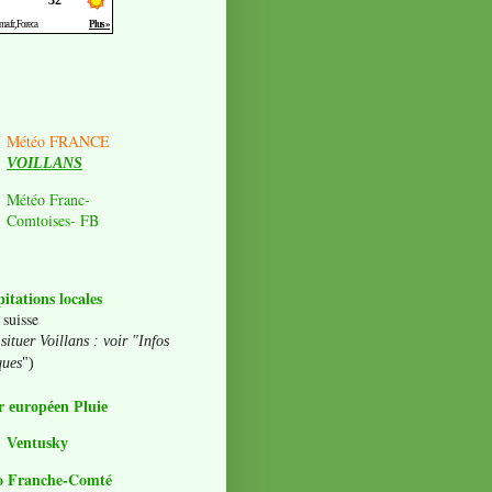
Météo FRANCE
VOILLANS
Météo Franc-
Comtoises- FB
pitations locales
 suisse
situer Voillans : voir "Infos
ques
")
 européen Pluie
Ventusky
o Franche-Comté