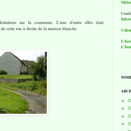
Mété
Condi
Infor
loitations sur la commune. L'une d'entre elles était
 de cette rue à droite de la maison blanche.
Calen
L'hor
L'heu
NOMB
ARCH
2
►
2
►
2
►
2
►