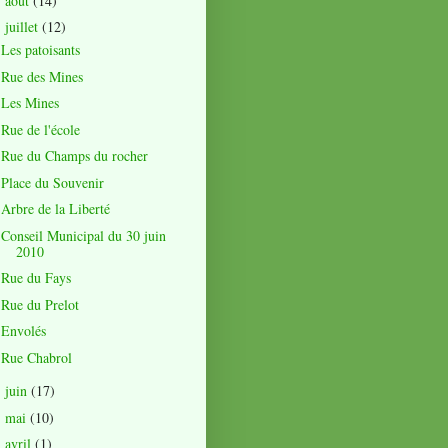
août
(14)
►
juillet
(12)
▼
Les patoisants
Rue des Mines
Les Mines
Rue de l'école
Rue du Champs du rocher
Place du Souvenir
Arbre de la Liberté
Conseil Municipal du 30 juin
2010
Rue du Fays
Rue du Prelot
Envolés
Rue Chabrol
juin
(17)
►
mai
(10)
►
avril
(1)
►