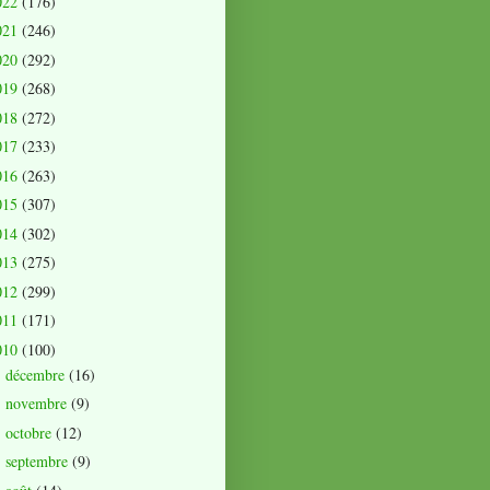
022
(176)
021
(246)
020
(292)
019
(268)
018
(272)
017
(233)
016
(263)
015
(307)
014
(302)
013
(275)
012
(299)
011
(171)
010
(100)
décembre
(16)
►
novembre
(9)
►
octobre
(12)
►
septembre
(9)
►