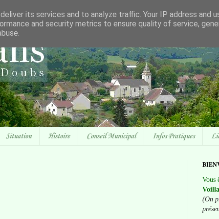
eliver its services and to analyze traffic. Your IP address and 
ormance and security metrics to ensure quality of service, gen
abuse.
Situation
Histoire
Conseil Municipal
Infos Pratiques
Li
BIEN
Vous ê
Voill
(On p
prése