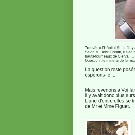
Trouvés à l’Hôpital-St-Lieffroy
Selon M. Henri Bredin, il s’agi
hauts-fourneaux de Clerval …
Question : le minerai de fer ex
La question reste posé
espérons-le ...
M
ais revenons à Voilla
Il y avait donc plusieur
L'une d'entre elles se 
de Mr et Mme Figuet.