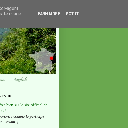
user-agent
erate usage
LEARN MORE
GOT IT
ens
English
VENUE
tes bien sur le site officiel de
ans
!
rononce comme le participe
nt "voyant")