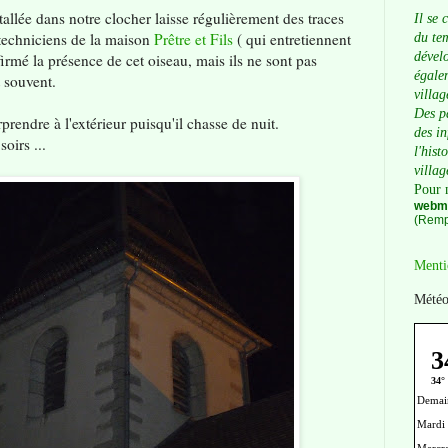
stallée dans notre clocher laisse régulièrement des traces
Il se 
s techniciens de la maison
Prêtre et Fils
( qui entretiennent
du tem
dévelo
irmé la présence de cet oiseau, mais ils ne sont pas
égalem
t souvent.
villag
Des p
urprendre à l'extérieur puisqu'il chasse de nuit.
des i
oirs ...
l'hist
villag
Pour 
webma
(Remp
Menti
Météo