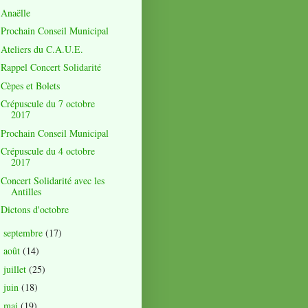
Anaëlle
Prochain Conseil Municipal
Ateliers du C.A.U.E.
Rappel Concert Solidarité
Cèpes et Bolets
Crépuscule du 7 octobre
2017
Prochain Conseil Municipal
Crépuscule du 4 octobre
2017
Concert Solidarité avec les
Antilles
Dictons d'octobre
septembre
(17)
►
août
(14)
►
juillet
(25)
►
juin
(18)
►
mai
(19)
►