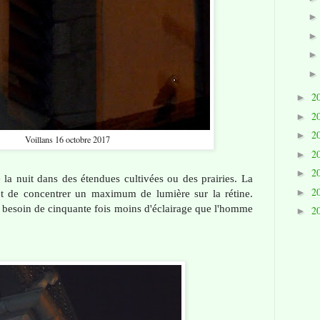
2
►
2
►
2
►
Voillans 16 octobre 2017
2
►
2
►
 la nuit dans des étendues cultivées ou des prairies. La
2
►
t de concentrer un maximum de lumière sur la rétine.
 a besoin de cinquante fois moins d'éclairage que l'homme
2
►