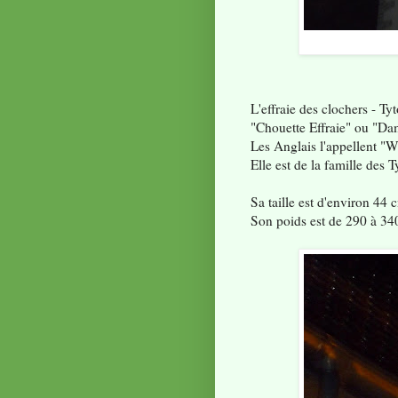
L'effraie des clochers - T
"Chouette Effraie" ou "Da
Les Anglais l'appellent "
Elle est de la famille des 
Sa taille est d'environ 44
Son poids est de 290 à 340