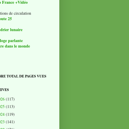
o France +Vidéo
tions de circulation
oute 25
drier lunaire
loge parlante
re dans le monde
RE TOTAL DE PAGES VUES
IVES
026
(117)
025
(113)
024
(119)
023
(141)