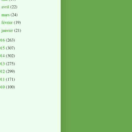
avril
(22)
►
mars
(24)
►
février
(19)
►
janvier
(21)
►
016
(263)
015
(307)
014
(302)
013
(275)
012
(299)
011
(171)
010
(100)