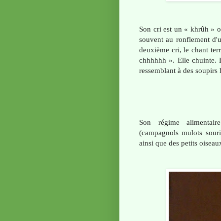
Son cri est un « khrûh » o
souvent au ronflement d'u
deuxième cri, le chant ter
chhhhhh ». Elle chuinte. 
ressemblant à des soupirs
Son régime alimentair
(campagnols mulots souris
ainsi que des petits oisea