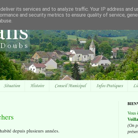
eliver its services and to analyze traffic. Your IP address and 
ormance and security metrics to ensure quality of service, gen
abuse.
Situation
Histoire
Conseil Municipal
Infos Pratiques
Li
BIEN
Vous ê
chers
Voill
(On p
 habité depuis plusieurs années.
prése