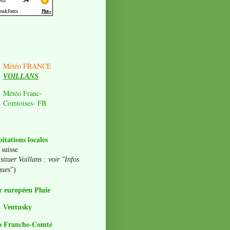
Météo FRANCE
VOILLANS
Météo Franc-
Comtoises- FB
pitations locales
 suisse
situer Voillans : voir "Infos
ques
")
 européen Pluie
Ventusky
o Franche-Comté