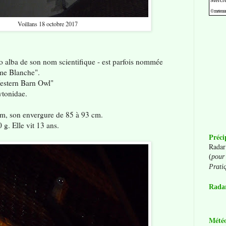
Voillans 18 octobre 2017
yto alba de son nom scientifique - est parfois nommée
me Blanche".
Western Barn Owl"
Tytonidae.
 cm, son envergure de 85 à 93 cm.
 g. Elle vit 13 ans.
Préci
Radar
(
pour 
Prati
Radar
Mété