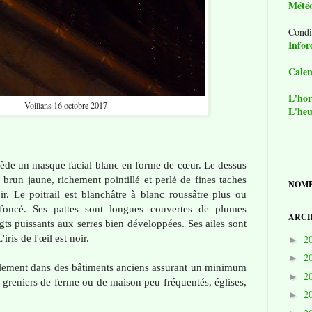
Mété
Condi
Infor
Calen
L'hor
Voillans 16 octobre 2017
L'heu
ssède un masque facial blanc en forme de cœur. Le dessus
 brun jaune, richement pointillé et perlé de fines taches
NOMB
ir. Le poitrail est blanchâtre à blanc roussâtre plus ou
foncé. Ses pattes sont longues couvertes de plumes
ARCH
ts puissants aux serres bien développées. Ses ailes sont
'iris de l'œil est noir.
2
►
2
►
uellement dans des bâtiments anciens assurant un minimum
2
►
 greniers de ferme ou de maison peu fréquentés, églises,
2
►