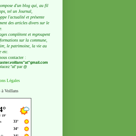
compose d'un blog qui, au fil
ps, tel un Journal,
ppe l'actualité et présente
ent des articles divers sur le
e.
ages complètent et regroupent
nformations sur la commune,
oire, le patrimoine, la vie au
e etc.
nous contacter
:
ster.voillans"at"gmail.com
lacez "at" par @
ons Légales
 à Voillans