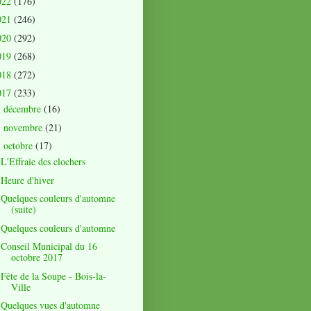
022
(176)
021
(246)
020
(292)
019
(268)
018
(272)
017
(233)
décembre
(16)
►
novembre
(21)
►
octobre
(17)
▼
L'Effraie des clochers
Heure d'hiver
Quelques couleurs d'automne
(suite)
Quelques couleurs d'automne
Conseil Municipal du 16
octobre 2017
Fête de la Soupe - Bois-la-
Ville
Quelques vues d'automne