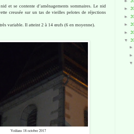
2
►
 nid et se contente d’aménagements sommaires. Le nid
2
►
ette creusée sur un tas de vieilles pelotes de réjections
2
►
2
►
rès variable. Il atteint 2 à 14 œufs (6 en moyenne).
2
►
2
▼
Voillans 18 octobre 2017