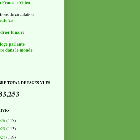
o France +Vidéo
tions de circulation
oute 25
drier lunaire
loge parlante
re dans le monde
RE TOTAL DE PAGES VUES
83,253
IVES
026
(117)
025
(113)
024
(119)