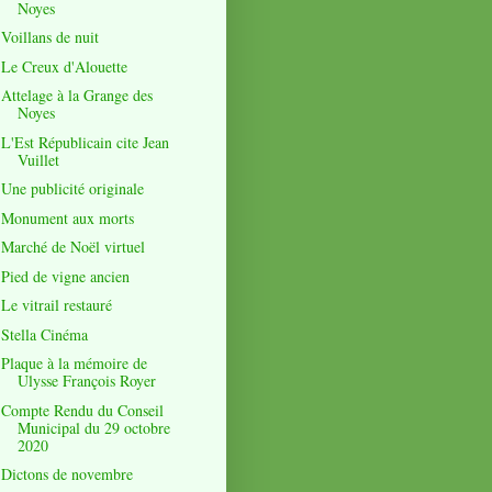
Noyes
Voillans de nuit
Le Creux d'Alouette
Attelage à la Grange des
Noyes
L'Est Républicain cite Jean
Vuillet
Une publicité originale
Monument aux morts
Marché de Noël virtuel
Pied de vigne ancien
Le vitrail restauré
Stella Cinéma
Plaque à la mémoire de
Ulysse François Royer
Compte Rendu du Conseil
Municipal du 29 octobre
2020
Dictons de novembre