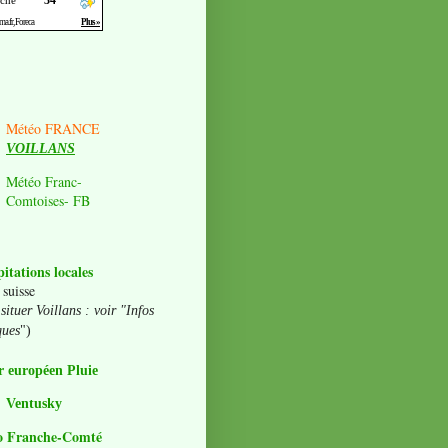
Météo FRANCE
VOILLANS
Météo Franc-
Comtoises- FB
pitations locales
 suisse
situer Voillans : voir "Infos
ques
")
 européen Pluie
Ventusky
o Franche-Comté