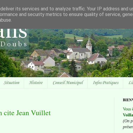
eliver its services and to analyze traffic. Your IP address and 
ormance and security metrics to ensure quality of service, gen
abuse.
Situation
Histoire
Conseil Municipal
Infos Pratiques
Li
BIEN
Vous ê
 cite Jean Vuillet
Voill
(On p
prése