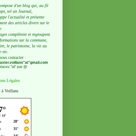
compose d'un blog qui, au fil
ps, tel un Journal,
ppe l'actualité et présente
ent des articles divers sur le
e.
ages complètent et regroupent
nformations sur la commune,
oire, le patrimoine, la vie au
e etc.
nous contacter
:
ster.voillans"at"gmail.com
lacez "at" par @
ons Légales
 à Voillans