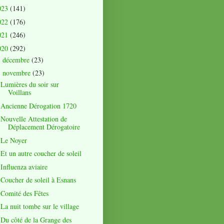
023
(141)
022
(176)
021
(246)
020
(292)
décembre
(23)
►
novembre
(23)
▼
Lumières du soir sur
Voillans
Ancienne Dérogation 1720
Nouvelle Attestation de
Déplacement Dérogatoire
Le Noyer
Et un autre coucher de soleil
Influenza aviaire
Coucher de soleil à Esnans
Comité des Fêtes
La nuit tombe sur le village
Du côté de la Grange des