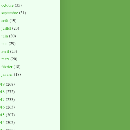
octobre
(35)
►
septembre
(31)
►
août
(19)
►
juillet
(23)
►
juin
(30)
►
mai
(29)
►
avril
(23)
►
mars
(20)
►
février
(18)
►
janvier
(18)
►
019
(268)
018
(272)
017
(233)
016
(263)
015
(307)
014
(302)