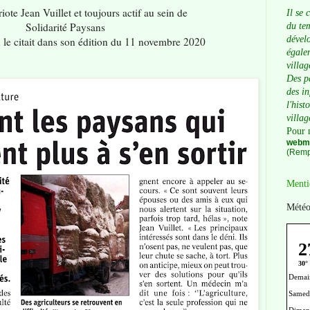
ote Jean Vuillet et toujours actif au sein de
Il se 
Solidarité Paysans
du tem
dévelo
 le citait dans son édition du 11 novembre 2020
égalem
villag
Des p
des i
l'hist
villag
Pour 
webma
(Remp
Menti
Météo