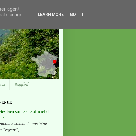
user-agent
erate usage
LEARN MORE
GOT IT
ens
English
VENUE
tes bien sur le site officiel de
ans
!
rononce comme le participe
nt "voyant")