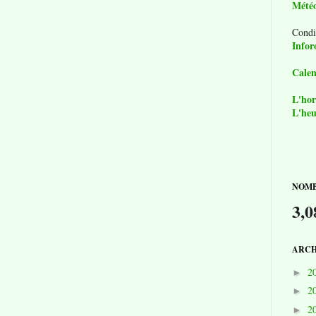
Mété
Condi
Infor
Calen
L'hor
L'heu
NOMB
3,0
ARCH
2
►
2
►
2
►