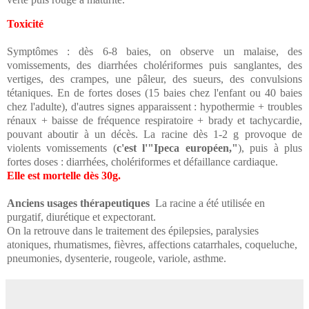
Toxicité
Symptômes : dès 6-8 baies, on observe un malaise, des
vomissements, des diarrhées cholériformes puis sanglantes, des
vertiges, des crampes, une pâleur, des sueurs, des convulsions
tétaniques. En de fortes doses (15 baies chez l'enfant ou 40 baies
chez l'adulte), d'autres signes apparaissent : hypothermie + troubles
rénaux + baisse de fréquence respiratoire + brady et tachycardie,
pouvant aboutir à un décès. La racine dès 1-2 g provoque de
violents vomissements (
c'est l'"Ipeca européen,"
), puis à plus
fortes doses : diarrhées, cholériformes et défaillance cardiaque.
Elle est mortelle dès 30g.
Anciens usages thérapeutiques
La racine a été utilisée en
purgatif, diurétique et expectorant.
On la retrouve dans le traitement des épilepsies, paralysies
atoniques, rhumatismes, fièvres, affections catarrhales, coqueluche,
pneumonies, dysenterie, rougeole, variole, asthme.