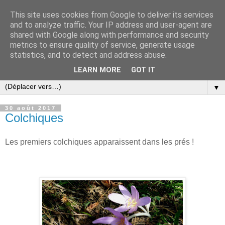
This site uses cookies from Google to deliver its services
and to analyze traffic. Your IP address and user-agent are
shared with Google along with performance and security
metrics to ensure quality of service, generate usage
statistics, and to detect and address abuse.
LEARN MORE
GOT IT
▼
30 août 2017
Colchiques
Les premiers colchiques apparaissent dans les prés !