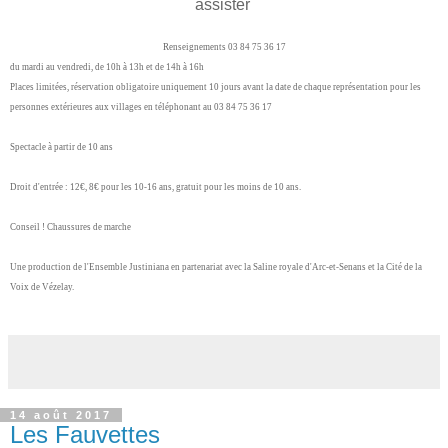
assister
Renseignements 03 84 75 36 17
du mardi au vendredi, de 10h à 13h et de 14h à 16h
Places limitées, réservation obligatoire uniquement 10 jours avant la date de chaque représentation pour les
personnes extérieures aux villages en téléphonant au 03 84 75 36 17
Spectacle à partir de 10 ans
Droit d'entrée : 12€, 8€ pour les 10-16 ans, gratuit pour les moins de 10 ans.
Conseil ! Chaussures de marche
Une production de l'Ensemble Justiniana en partenariat avec la Saline royale d'Arc-et-Senans et la Cité de la
Voix de Vézelay.
14 août 2017
Les Fauvettes