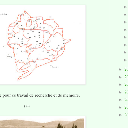
2
►
2
►
2
►
2
►
 pour ce travail de recherche et de mémoire.
2
►
***
2
►
2
►