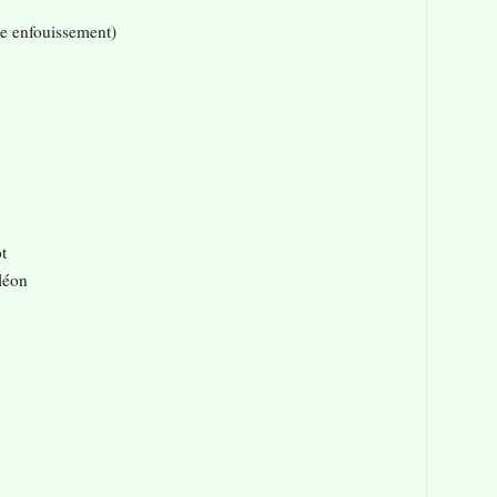
e enfouissement)
t
léon