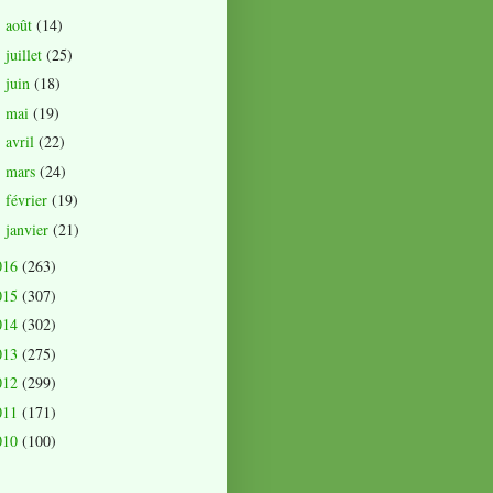
août
(14)
►
juillet
(25)
►
juin
(18)
►
mai
(19)
►
avril
(22)
►
mars
(24)
►
février
(19)
►
janvier
(21)
►
016
(263)
015
(307)
014
(302)
013
(275)
012
(299)
011
(171)
010
(100)