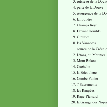
ruisseau de la Douv
perte de la Douve
résurgence de la D
la routière
Champs Roye
Devant Domble
Girardot
les Vannotes
source de la Créchi
l'étang du Meunier
Mont Bolant
Cuchelin
la Bricoulette
Combe Panier
7 Sacrements
les Rangées
Rage-Pierrard
la Grange des Noye