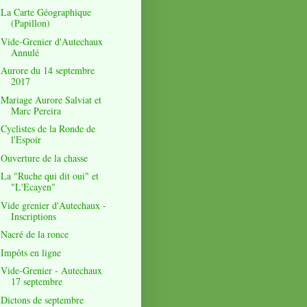
La Carte Géographique
(Papillon)
Vide-Grenier d'Autechaux
Annulé
Aurore du 14 septembre
2017
Mariage Aurore Salviat et
Marc Pereira
Cyclistes de la Ronde de
l'Espoir
Ouverture de la chasse
La "Ruche qui dit oui" et
"L'Ecayen"
Vide grenier d'Autechaux -
Inscriptions
Nacré de la ronce
Impôts en ligne
Vide-Grenier - Autechaux
17 septembre
Dictons de septembre