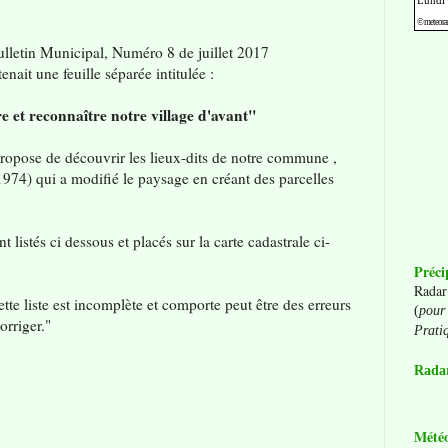
ulletin Municipal, Numéro 8 de juillet 2017
enait une feuille séparée intitulée :
 et reconnaître notre village d'avant"
pose de découvrir les lieux-dits de notre commune ,
74) qui a modifié le paysage en créant des parcelles
 listés ci dessous et placés sur la carte cadastrale ci-
Préci
Radar
tte liste est incomplète et comporte peut être des erreurs
(
pour 
orriger."
Prati
Radar
Mété