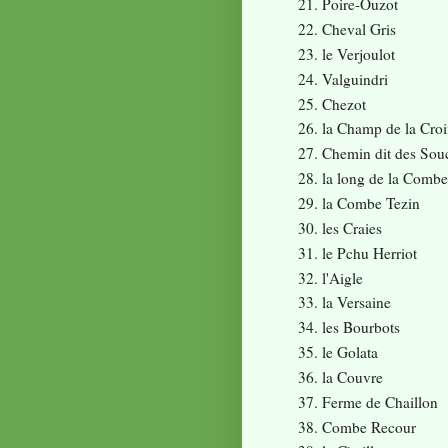
Poire-Ouzot
Cheval Gris
le Verjoulot
Valguindri
Chezot
la Champ de la Cro
Chemin dit des Sou
la long de la Combe
la Combe Tezin
les Craies
le Pchu Herriot
l'Aigle
la Versaine
les Bourbots
le Golata
la Couvre
Ferme de Chaillon
Combe Recour