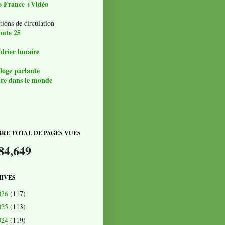
o France +Vidéo
tions de circulation
oute 25
drier lunaire
loge parlante
re dans le monde
RE TOTAL DE PAGES VUES
84,649
IVES
026
(117)
025
(113)
024
(119)