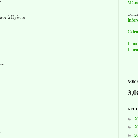
e
Mété
Condi
ouve à Hyèvre
Infor
Calen
L'hor
L'heu
ère
NOMB
3,0
ARCH
2
►
2
►
s
2
►