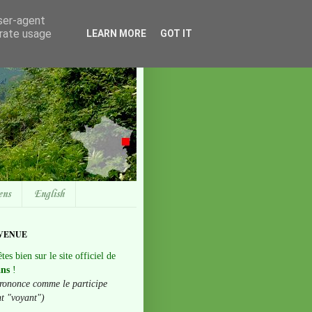
user-agent
erate usage
LEARN MORE
GOT IT
ens
English
VENUE
tes bien sur le site officiel de
ans
!
rononce comme le participe
nt "voyant")