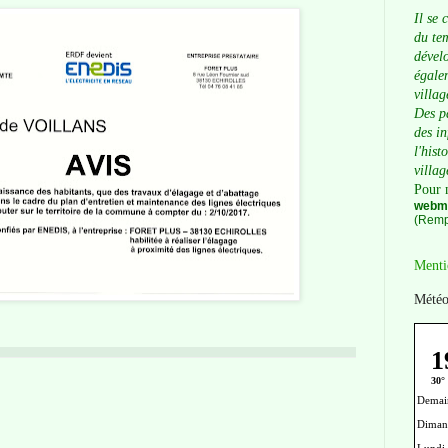
Il se 
du tem
dévelo
égalem
villag
Des p
des i
l'hist
villag
Pour 
webma
(Remp
Menti
Météo