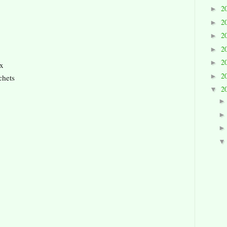
2
►
2
►
2
►
2
►
2
►
ix
2
►
chets
2
▼