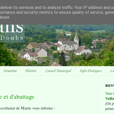
eliver its services and to analyze traffic. Your IP address and 
ormance and security metrics to ensure quality of service, gen
abuse.
Situation
Histoire
Conseil Municipal
Infos Pratiques
Li
BIEN
Vous ê
 et d'abattage
Voill
(On p
ecrétariat de Mairie vous informe :
prése