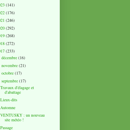
023
(141)
022
(176)
021
(246)
020
(292)
019
(268)
018
(272)
017
(233)
décembre
(16)
►
novembre
(21)
►
octobre
(17)
►
septembre
(17)
▼
Travaux d'élagage et
d'abattage
Lieux-dits
Automne
VENTUSKY : un nouveau
site météo !
Passage