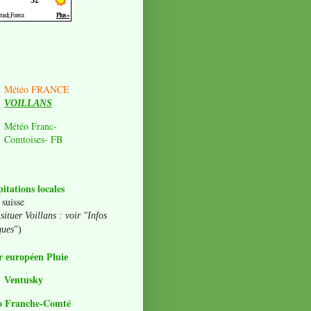
Météo FRANCE
VOILLANS
Météo Franc-
Comtoises- FB
pitations locales
 suisse
situer Voillans : voir "Infos
ques
")
 européen Pluie
Ventusky
o Franche-Comté