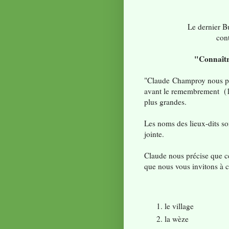
Le dernier B
cont
"Connaître
"Claude Champroy nous pro
avant le remembrement (19
plus grandes.
Les noms des lieux-dits sont
jointe.
Claude nous précise que ce
que nous vous invitons à c
le village
la wèze