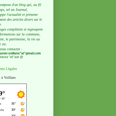
compose d'un blog qui, au fil
ps, tel un Journal,
ppe l'actualité et présente
ent des articles divers sur le
e.
ages complètent et regroupent
nformations sur la commune,
oire, le patrimoine, la vie au
e etc.
nous contacter
:
ster.voillans"at"gmail.com
lacez "at" par @
ons Légales
 à Voillans