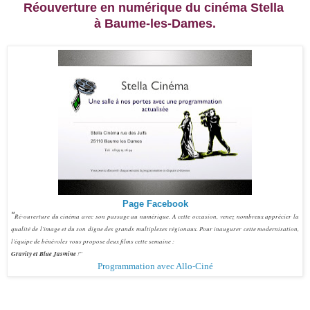
Réouverture en numérique du cinéma Stella
à Baume-les-Dames.
P
age Facebook
"
Ré-ouverture du cinéma avec son passage au numérique. A cette occasion, venez nombreux apprécier la
qualité de l'image et du son digne des grands multiplexes régionaux. Pour inaugurer cette modernisation,
l'équipe de bénévoles vous propose deux films cette semaine :
Gravity et Blue Jasmine
!"
Programmation avec Allo-Ciné