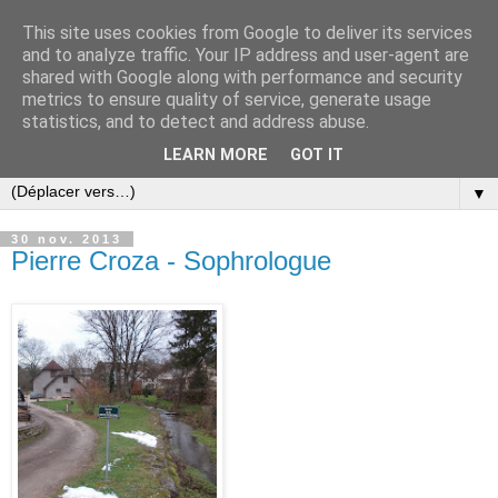
This site uses cookies from Google to deliver its services
and to analyze traffic. Your IP address and user-agent are
shared with Google along with performance and security
metrics to ensure quality of service, generate usage
statistics, and to detect and address abuse.
LEARN MORE
GOT IT
▼
30 nov. 2013
Pierre Croza - Sophrologue