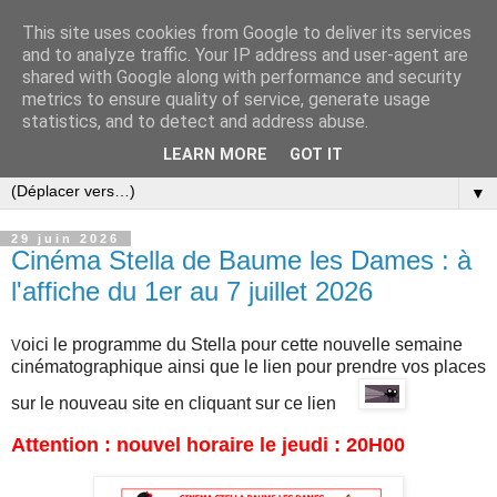
This site uses cookies from Google to deliver its services
and to analyze traffic. Your IP address and user-agent are
shared with Google along with performance and security
metrics to ensure quality of service, generate usage
statistics, and to detect and address abuse.
LEARN MORE
GOT IT
▼
29 juin 2026
Cinéma Stella de Baume les Dames : à
l'affiche du 1er au 7 juillet 2026
oici le programme du Stella pour cette nouvelle semaine
V
cinématographique
ainsi que l
e lien pour prendre vos places
sur
le nouveau site en cliquant sur ce lien
Attention : nouvel horaire le jeudi : 20H00