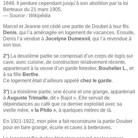
1848. Il perdure cependant jusqu’à son abolition par la loi
Berteaux du 21 mars 1905.
—
Source : Wikipédia
Marcel et Jeanne ont cédé une partie de Doubet à leur fils
Denis
, qui l’a aménagée en logement de vacances. Ensuite,
Denis l’a vendue à
Jocelyne Dumesnil
, qui l’a revendue à
son tour.
2°)
La deuxième partie se composait d’un corps de logis sur
cave, avec cuisine, de construction relativement récente,
appartenant à la veuve d’un garde forestier,
Bouhelier L.
, et
à sa fille
Berthe
.
Ce logement était d’ailleurs appelé
chez le garde
.
3°)
La troisième partie, une écurie et une grange, appartenait
à
Auguste Trimaille
, dit « Bajot ». Elle servait de
dépendances au café que ce dernier exploitait avec sa
vieille mère,
« la Philo »
, à quelques mètres de là.
En 1921-1922, mon père a fait reconstruire la partie Doubet
pour en faire grange, écurie et caves à betteraves.