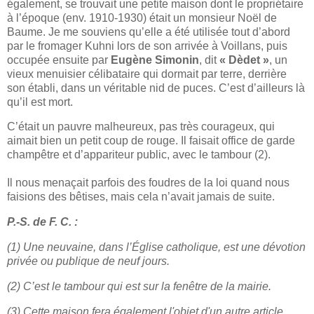
également, se trouvait une petite maison dont le propriétaire
à l’époque (env. 1910-1930) était un monsieur Noël de
Baume. Je me souviens qu’elle a été utilisée tout d’abord
par le fromager Kuhni lors de son arrivée à Voillans, puis
occupée ensuite par
Eugène Simonin
, dit
« Dèdet »
, un
vieux menuisier célibataire qui dormait par terre, derrière
son établi, dans un véritable nid de puces. C’est d’ailleurs là
qu’il est mort.
C’était un pauvre malheureux, pas très courageux, qui
aimait bien un petit coup de rouge. Il faisait office de garde
champêtre et d’appariteur public, avec le tambour (2).
Il nous menaçait parfois des foudres de la loi quand nous
faisions des bêtises, mais cela n’avait jamais de suite.
P.-S. de F. C. :
(1) Une neuvaine, dans l’Église catholique, est une dévotion
privée ou publique de neuf jours.
(2) C’est le tambour qui est sur la fenêtre de la mairie.
(3) Cette maison fera également l'objet d'un autre article