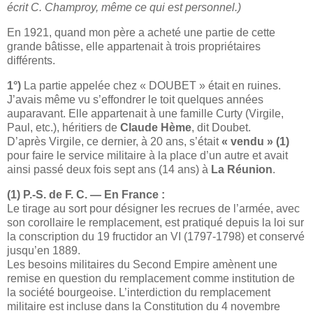
écrit C. Champroy, même ce qui est personnel.)
En 1921, quand mon père a acheté une partie de cette
grande bâtisse, elle appartenait à trois propriétaires
différents.
1°)
La partie appelée chez « DOUBET » était en ruines.
J’avais même vu s’effondrer le toit quelques années
auparavant. Elle appartenait à une famille Curty (Virgile,
Paul, etc.), héritiers de
Claude Hème
, dit Doubet.
D’après Virgile, ce dernier, à 20 ans, s’était
« vendu » (1)
pour faire le service militaire à la place d’un autre et avait
ainsi passé deux fois sept ans (14 ans) à
La Réunion
.
(1) P.-S. de F. C. — En France :
Le tirage au sort pour désigner les recrues de l’armée, avec
son corollaire le remplacement, est pratiqué depuis la loi sur
la conscription du 19 fructidor an VI (1797-1798) et conservé
jusqu’en 1889.
Les besoins militaires du Second Empire amènent une
remise en question du remplacement comme institution de
la société bourgeoise. L’interdiction du remplacement
militaire est incluse dans la Constitution du 4 novembre