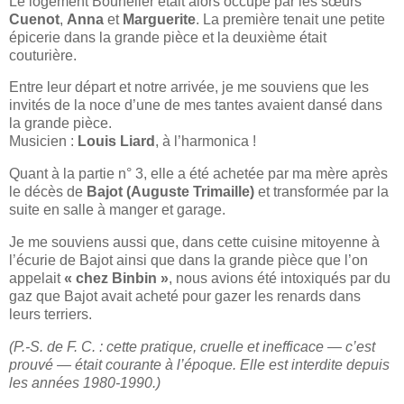
Le logement Bouhelier était alors occupé par les sœurs
Cuenot
,
Anna
et
Marguerite
. La première tenait une petite
épicerie dans la grande pièce et la deuxième était
couturière.
Entre leur départ et notre arrivée, je me souviens que les
invités de la noce d’une de mes tantes avaient dansé dans
la grande pièce.
Musicien :
Louis Liard
, à l’harmonica !
Quant à la partie n° 3, elle a été achetée par ma mère après
le décès de
Bajot (Auguste Trimaille)
et transformée par la
suite en salle à manger et garage.
Je me souviens aussi que, dans cette cuisine mitoyenne à
l’écurie de Bajot ainsi que dans la grande pièce que l’on
appelait
« chez Binbin »
, nous avions été intoxiqués par du
gaz que Bajot avait acheté pour gazer les renards dans
leurs terriers.
(P.-S. de F. C. : cette pratique, cruelle et inefficace — c’est
prouvé — était courante à l’époque. Elle est interdite depuis
les années 1980-1990.)