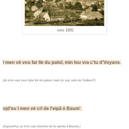
vers 1905
ï men vé vou far lïe du patoï, min lou vra c'tu d'Voyans.
(Je m'en vais vous faire lire du patois, mais du vrai, celui de Voillans?)
ojd'eu ï men vé crï de l'eipâ è Baum'.
(
Aujourd'hui, je m'en vais chercher de la viande à Baume.)