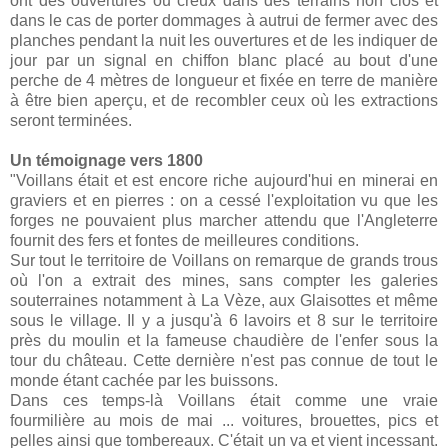
ont des ouvertures ou creux dans des terrains non clos et
dans le cas de porter dommages à autrui de fermer avec des
planches pendant la nuit les ouvertures et de les indiquer de
jour par un signal en chiffon blanc placé au bout d'une
perche de 4 mètres de longueur et fixée en terre de manière
à être bien aperçu, et de recombler ceux où les extractions
seront terminées.
Un témoignage vers 1800
"Voillans était et est encore riche aujourd'hui en minerai en
graviers et en pierres : on a cessé l'exploitation vu que les
forges ne pouvaient plus marcher attendu que l'Angleterre
fournit des fers et fontes de meilleures conditions.
Sur tout le territoire de Voillans on remarque de grands trous
où l'on a extrait des mines, sans compter les galeries
souterraines notamment à La Vèze, aux Glaisottes et même
sous le village. Il y a jusqu'à 6 lavoirs et 8 sur le territoire
près du moulin et la fameuse chaudière de l'enfer sous la
tour du château. Cette dernière n'est pas connue de tout le
monde étant cachée par les buissons.
Dans ces temps-là Voillans était comme une vraie
fourmilière au mois de mai ... voitures, brouettes, pics et
pelles ainsi que tombereaux. C'était un va et vient incessant.