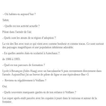
- Où habites-tu aujourd’hui ?
Tahiti.
- Quelle est ton activité actuelle ?
Pilote dans l'armée de l'air.
- Quels sont les atouts de ta région d’adoption ?
La vie des îles avec tout ce qui vient avec comme bonheur et comme tracas. Ce sont surtout
des paysages magnifiques et une population tahitienne adorable.
- En quelles années étais-tu scolarisé à Autechaux ?
de 1986 à 1993.
- Quel est ton parcours de formation ?
Lycée à Besançon (Jules Haag) avec un baccalauréat S puis recrutement directement dans
l'armée. Aujourd'hui j'ai un brevet de pilote de ligne et une équivalence Bac+3.
- Reviens-tu régulièrement à Voillans ?
Oui.
- Quels souvenirs marquants gardes-tu de ton enfance à Voillans ?
Les super après-midi passées avec les copains à jouer dans le ruisseau et autour de la
fontaine.