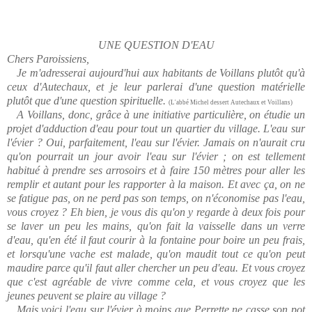
UNE QUESTION D'EAU
Chers Paroissiens,
Je m'adresserai aujourd'hui aux habitants de Voillans plutôt qu'à
ceux d'Autechaux, et je leur parlerai d'une question matérielle
plutôt que d'une question spirituelle.
(L'abbé Michel dessert Autechaux et Voillans)
A Voillans, donc, grâce à une initiative particulière, on étudie un
projet d'adduction d'eau pour tout un quartier du village. L'eau sur
l'évier ? Oui, parfaitement, l'eau sur l'évier. Jamais on n'aurait cru
qu'on pourrait un jour avoir l'eau sur l'évier ; on est tellement
habitué à prendre ses arrosoirs et à faire 150 mètres pour aller les
remplir et autant pour les rapporter à la maison. Et avec ça, on ne
se fatigue pas, on ne perd pas son temps, on n'économise pas l'eau,
vous croyez ? Eh bien, je vous dis qu'on y regarde à deux fois pour
se laver un peu les mains, qu'on fait la vaisselle dans un verre
d'eau, qu'en été il faut courir à la fontaine pour boire un peu frais,
et lorsqu'une vache est malade, qu'on maudit tout ce qu'on peut
maudire parce qu'il faut aller chercher un peu d'eau. Et vous croyez
que c'est agréable de vivre comme cela, et vous croyez que les
jeunes peuvent se plaire au village ?
Mais voici l'eau sur l'évier à moins que Perrette ne casse son pot