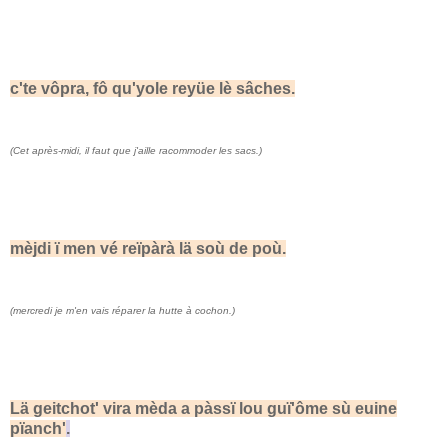
c'te vôpra, fô qu'yole reyüe lè sâches.
(Cet après-midi, il faut que j'aille racommoder les sacs.)
mèjdi ï men vé reïpàrà lä soù de poù.
(mercredi je m'en vais réparer la hutte à cochon.)
Lä geitchot' vira mèda a pàssï lou guï'ôme sù euine
pïanch'
.