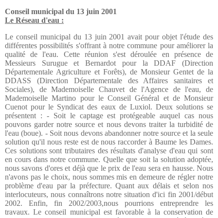
Conseil municipal du 13 juin 2001
Le Réseau d'eau :
Le conseil municipal du 13 juin 2001 avait pour objet l'étude des
différentes possibilités s'offrant à notre commune pour améliorer la
qualité de l'eau. Cette réunion s'est déroulée en présence de
Messieurs Surugue et Bernardot pour la DDAF (Direction
Départementale Agriculture et Forêts), de Monsieur Gentet de la
DDASS (Direction Départementale des Affaires sanitaires et
Sociales), de Mademoiselle Chauvet de l'Agence de l'eau, de
Mademoiselle Martino pour le Conseil Général et de Monsieur
Cuenot pour le Syndicat des eaux de Luxiol. Deux solutions se
présentent : - Soit le captage est protégeable auquel cas nous
pouvons garder notre source et nous devons traiter la turbidité de
l'eau (boue). - Soit nous devons abandonner notre source et la seule
solution qu'il nous reste est de nous raccorder à Baume les Dames.
Ces solutions sont tributaires des résultats d'analyse d'eau qui sont
en cours dans notre commune. Quelle que soit la solution adoptée,
nous savons d'ores et déjà que le prix de l'eau sera en hausse. Nous
n'avons pas le choix, nous sommes mis en demeure de régler notre
problème d'eau par la préfecture. Quant aux délais et selon nos
interlocuteurs, nous connaîtrons notre situation d'ici fin 2001/début
2002. Enfin, fin 2002/2003,nous pourrions entreprendre les
travaux. Le conseil municipal est favorable à la conservation de