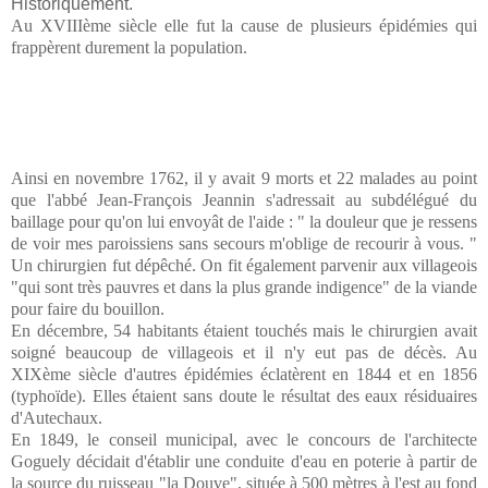
Historiquement.
Au XVIIIème siècle elle fut la cause de plusieurs épidémies qui
frappèrent durement la population.
Ainsi en novembre 1762, il y avait 9 morts et 22 malades au point
que l'abbé Jean-François Jeannin s'adressait au subdélégué du
baillage pour qu'on lui envoyât de l'aide : " la douleur que je ressens
de voir mes paroissiens sans secours m'oblige de recourir à vous. "
Un chirurgien fut dépêché. On fit également parvenir aux villageois
"qui sont très pauvres et dans la plus grande indigence" de la viande
pour faire du bouillon.
En décembre, 54 habitants étaient touchés mais le chirurgien avait
soigné beaucoup de villageois et il n'y eut pas de décès. Au
XIXème siècle d'autres épidémies éclatèrent en 1844 et en 1856
(typhoïde). Elles étaient sans doute le résultat des eaux résiduaires
d'Autechaux.
En 1849, le conseil municipal, avec le concours de l'architecte
Goguely décidait d'établir une conduite d'eau en poterie à partir de
la source du ruisseau "la Douve", située à 500 mètres à l'est au fond