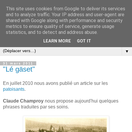
This site uses cookies from Google to deliver its services
and to analyze traffic. Your IP address and user-agent are
shared with Google along with performance and security
metrics to ensure quality of service, generate usage
statistics, and to detect and address abuse.
LEARN MORE
GOT IT
▼
31 mars 2011
"Lé gäset"
En juillet 2010 nous avons publié un article sur les
patoisants
.
Claude Champroy
nous propose aujourd'hui quelques
phrases traduites par ses soins.