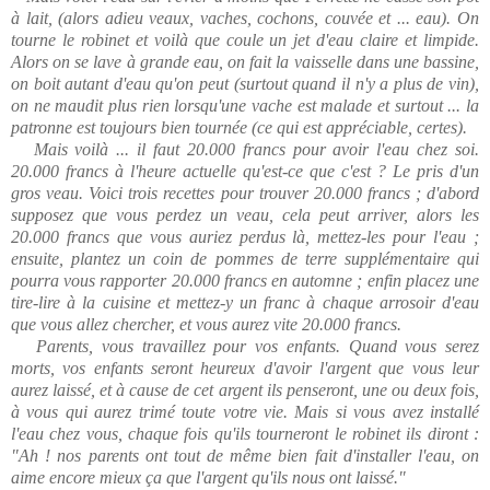
à lait, (alors adieu veaux, vaches, cochons, couvée et ... eau). On
tourne le robinet et voilà que coule un jet d'eau claire et limpide.
Alors on se lave à grande eau, on fait la vaisselle dans une bassine,
on boit autant d'eau qu'on peut (surtout quand il n'y a plus de vin),
on ne maudit plus rien lorsqu'une vache est malade et surtout ... la
patronne est toujours bien tournée (ce qui est appréciable, certes).
Mais voilà ... il faut 20.000 francs pour avoir l'eau chez soi.
20.000 francs à l'heure actuelle qu'est-ce que c'est ? Le pris d'un
gros veau. Voici trois recettes pour trouver 20.000 francs ; d'abord
supposez que vous perdez un veau, cela peut arriver, alors les
20.000 francs que vous auriez perdus là, mettez-les pour l'eau ;
ensuite, plantez un coin de pommes de terre supplémentaire qui
pourra vous rapporter 20.000 francs en automne ; enfin placez une
tire-lire à la cuisine et mettez-y un franc à chaque arrosoir d'eau
que vous allez chercher, et vous aurez vite 20.000 francs.
Parents, vous travaillez pour vos enfants. Quand vous serez
morts, vos enfants seront heureux d'avoir l'argent que vous leur
aurez laissé, et à cause de cet argent ils penseront, une ou deux fois,
à vous qui aurez trimé toute votre vie. Mais si vous avez installé
l'eau chez vous, chaque fois qu'ils tourneront le robinet ils diront :
"Ah ! nos parents ont tout de même bien fait d'installer l'eau, on
aime encore mieux ça que l'argent qu'ils nous ont laissé."