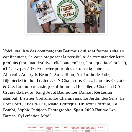
Voici une liste des commerçants Baumois qui sont fermés suite au 
confinement, ils vous proposent la possibilité de commander leurs 
produits (commande/drive, click and collect, boutique facebook...), 
n'hésitez pas à les contacter pour plus de renseignements
Aim'coif
, 
Amarylis Beauté
, 
Au carillon
, 
Au Jardin de Jade
, 
Bijouterie Boillon Frédéric
, 
GN Chaussure
, 
Chez Laurette
, 
Cocotte 
& Cie
, 
Emilio barbershop coiffhomme
, 
Hostellerie Chateau D As
, 
Graine de Livres
, 
King Jouet Baume Les Dames
, 
Restaurant 
istanbul
, 
L'atelier Coiffure
, 
Le Champvans
, 
Le Jardin des Sens
, 
Le 
Loft Coiff'
, 
Luce & Cie
, 
Maud Boutique
, Objectif Coiffure, 
Le 
Bambi
, 
Sophie Petitjean Photographe
, 
Sport 2000 Baume Les 
Dames
, 
Syl création Mod’