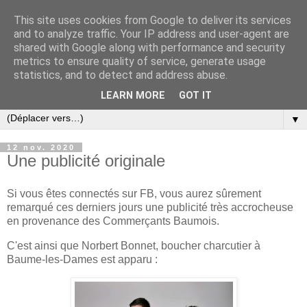
This site uses cookies from Google to deliver its services
and to analyze traffic. Your IP address and user-agent are
shared with Google along with performance and security
metrics to ensure quality of service, generate usage
statistics, and to detect and address abuse.
LEARN MORE
GOT IT
▼
12 nov. 2020
Une publicité originale
Si vous êtes connectés sur FB, vous aurez sûrement
remarqué ces derniers jours une publicité très accrocheuse
en provenance des Commerçants Baumois.
C'est ainsi que Norbert Bonnet, boucher charcutier à
Baume-les-Dames est apparu :