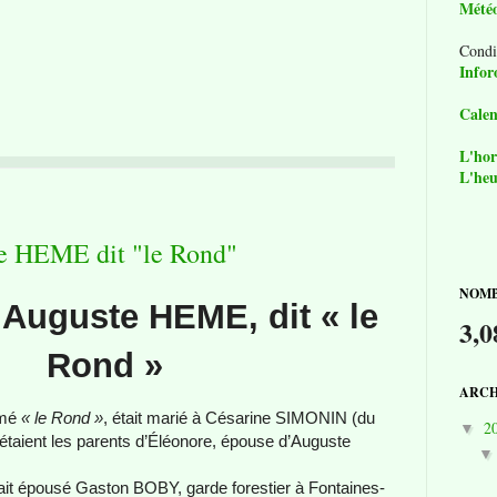
Mété
Condi
Infor
Calen
L'hor
L'heu
e HEME dit "le Rond"
NOMB
Auguste HEME, dit « le
3,0
Rond »
ARCH
mmé
« le Rond »
, était marié à Césarine SIMONIN (du
2
▼
étaient les parents d’Éléonore, épouse d’Auguste
vait épousé Gaston BOBY, garde forestier à Fontaines-