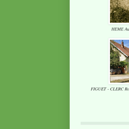
HEME Aug
FIGUET - CLERC Rog