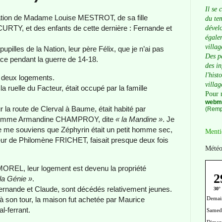
Il se 
ation de Madame Louise MESTROT, de sa fille
du tem
CURTY, et des enfants de cette dernière : Fernande et
dévelo
égalem
villag
upilles de la Nation, leur père Félix, que je n’ai pas
Des p
ce pendant la guerre de 14-18.
des i
l'hist
 deux logements.
villag
la ruelle du Facteur, était occupé par la famille
Pour 
webma
ur la route de Clerval à Baume, était habité par
(Remp
femme Armandine CHAMPROY, dite
« la Mandine »
. Je
je me souviens que Zéphyrin était un petit homme sec,
Menti
ur de Philomène FRICHET, faisait presque deux fois
Météo
MOREL, leur logement est devenu la propriété
la Génie »
.
Fernande et Claude, sont décédés relativement jeunes.
 son tour, la maison fut achetée par Maurice
-ferrant.