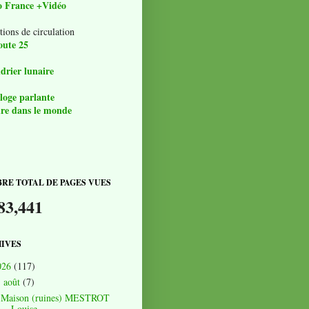
o France +Vidéo
tions de circulation
oute 25
drier lunaire
loge parlante
re dans le monde
RE TOTAL DE PAGES VUES
83,441
IVES
026
(117)
août
(7)
▼
Maison (ruines) MESTROT
Louise