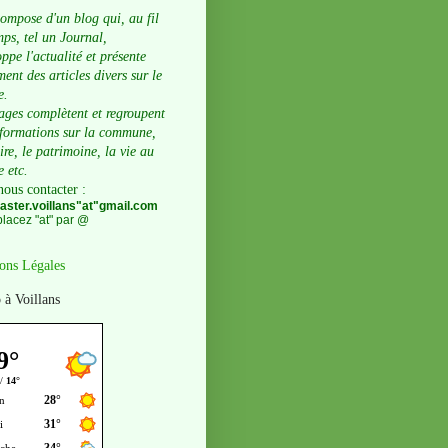
compose d'un blog qui, au fil
ps, tel un Journal,
ppe l'actualité et présente
ent des articles divers sur le
e.
ages complètent et regroupent
nformations sur la commune,
oire, le patrimoine, la vie au
e etc.
nous contacter
:
ster.voillans"at"gmail.com
lacez "at" par @
ons Légales
 à Voillans