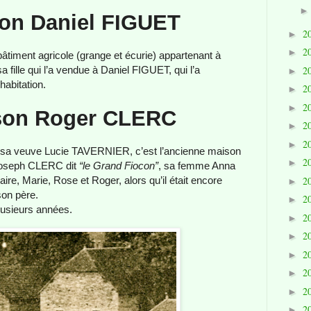
on Daniel FIGUET
2
►
2
►
âtiment agricole (grange et écurie) appartenant à
2
 fille qui l’a vendue à Daniel FIGUET, qui l’a
►
abitation.
2
►
2
►
son Roger CLERC
2
►
2
►
r sa veuve Lucie TAVERNIER, c’est l’ancienne maison
2
►
Joseph CLERC dit
“le Grand Fiocon”
, sa femme Anna
2
ire, Marie, Rose et Roger, alors qu’il était encore
►
son père.
2
►
plusieurs années.
2
►
2
►
2
►
2
►
2
►
2
►