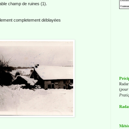
table champ de ruines (1).
uellement completement déblayées
Préci
Radar
(
pour 
Prati
Radar
Mété