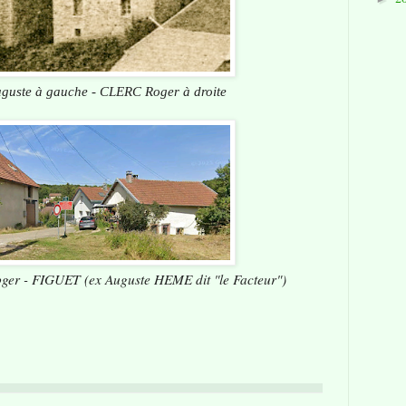
uste à gauche - CLERC Roger à droite
er - FIGUET (ex Auguste HEME dit "le Facteur")