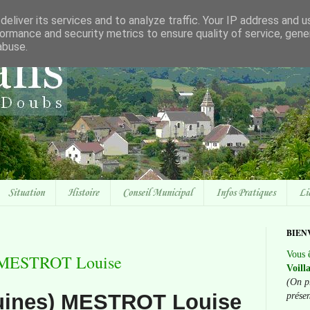
eliver its services and to analyze traffic. Your IP address and 
ormance and security metrics to ensure quality of service, gen
abuse.
Situation
Histoire
Conseil Municipal
Infos Pratiques
Li
BIEN
Vous ê
) MESTROT Louise
Voill
(On p
uines) MESTROT Louise
prése