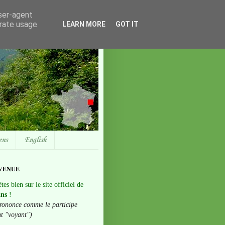
user-agent
erate usage
LEARN MORE
GOT IT
ens
English
VENUE
tes bien sur le site officiel de
ans
!
rononce comme le participe
nt "voyant")