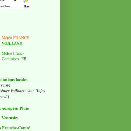
Météo FRANCE
VOILLANS
Météo Franc-
Comtoises- FB
pitations locales
 suisse
situer Voillans : voir "Infos
ques
")
 européen Pluie
Ventusky
o Franche-Comté