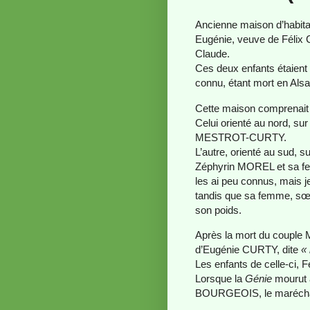
Ancienne maison d’habit
Eugénie, veuve de Félix 
Claude.
Ces deux enfants étaient p
connu, étant mort en Alsa
Cette maison comprenait
Celui orienté au nord, sur 
MESTROT-CURTY.
L’autre, orienté au sud, s
Zéphyrin MOREL et sa 
les ai peu connus, mais 
tandis que sa femme, sœ
son poids.
Après la mort du couple 
d’Eugénie CURTY, dite
« 
Les enfants de celle-ci, 
Lorsque la
Génie
mourut à
BOURGEOIS, le maréchal