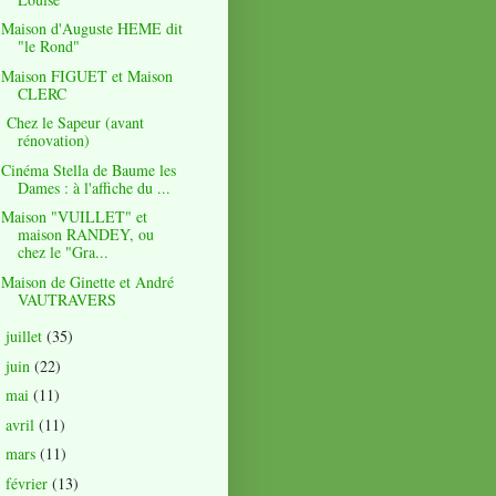
Maison d'Auguste HEME dit
"le Rond"
Maison FIGUET et Maison
CLERC
Chez le Sapeur (avant
rénovation)
Cinéma Stella de Baume les
Dames : à l'affiche du ...
Maison "VUILLET" et
maison RANDEY, ou
chez le "Gra...
Maison de Ginette et André
VAUTRAVERS
juillet
(35)
►
juin
(22)
►
mai
(11)
►
avril
(11)
►
mars
(11)
►
février
(13)
►