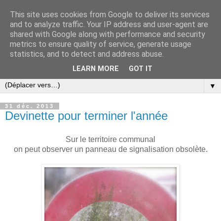
This site uses cookies from Google to deliver its services
and to analyze traffic. Your IP address and user-agent are
shared with Google along with performance and security
metrics to ensure quality of service, generate usage
statistics, and to detect and address abuse.
LEARN MORE
GOT IT
▼
31 déc. 2013
Devinette pour terminer l'année
Sur le territoire communal
on peut observer un panneau de signalisation obsolète.