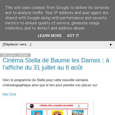
This site uses cookies from Google to deliver its services
and to analyze traffic. Your IP address and user-agent are
shared with Google along with performance and security
metrics to ensure quality of service, generate usage
statistics, and to detect and address abuse.
LEARN MORE
GOT IT
▼
29 juil. 2024
Cinéma Stella de Baume les Dames : à
l'affiche du 31 juillet au 6 août
Voici le programme du Stella pour cette nouvelle semaine
cinématographique ainsi que l
e lien pour prendre vos places sur
Allo Ciné