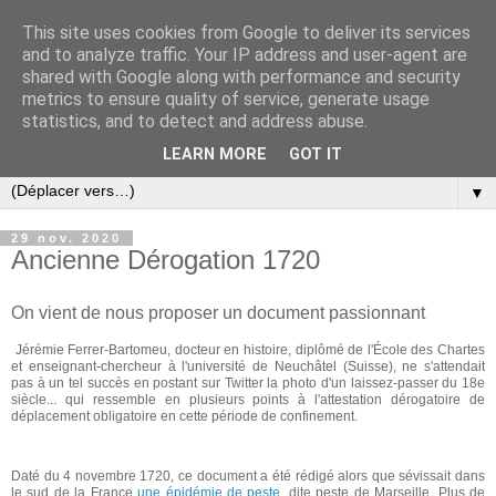
This site uses cookies from Google to deliver its services
and to analyze traffic. Your IP address and user-agent are
shared with Google along with performance and security
metrics to ensure quality of service, generate usage
statistics, and to detect and address abuse.
LEARN MORE
GOT IT
▼
29 nov. 2020
Ancienne Dérogation 1720
On vient de nous proposer un document passionnant
Jérémie Ferrer-Bartomeu, docteur en histoire, diplômé de l'École des Chartes
et enseignant-chercheur à l'université de Neuchâtel (Suisse), ne s'attendait
pas à un tel succès en postant sur Twitter la photo d'un laissez-passer du 18e
siècle... qui ressemble en plusieurs points à l'attestation dérogatoire de
déplacement obligatoire en cette période de confinement.
‎Daté du 4 novembre 1720, ce document a été rédigé alors que sévissait dans
le sud de la France
une épidémie de peste
, dite peste de Marseille. Plus de