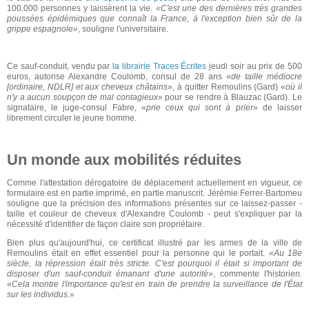
100.000 personnes y laissèrent la vie.
«C'est une des dernières très grandes
poussées épidémiques que connaît la France, à l'exception bien sûr de la
grippe espagnole»
, souligne l'universitaire.
Ce sauf-conduit, vendu par
la librairie Traces Écrites
jeudi soir au prix de 500
euros, autorise Alexandre Coulomb, consul de 28 ans «
de taille médiocre
[ordinaire, NDLR] et aux cheveux châtains
», à quitter Remoulins (Gard) «
où il
n'y a aucun soupçon de mal contagieux
» pour se rendre à Blauzac (Gard). Le
signataire, le juge-consul Fabre, «
prie ceux qui sont à prier
» de laisser
librement circuler le jeune homme.
Un monde aux mobilités réduites
Comme l'attestation dérogatoire de déplacement actuellement en vigueur, ce
formulaire est en partie imprimé, en partie manuscrit. Jérémie Ferrer-Bartomeu
souligne que la précision des informations présentes sur ce laissez-passer -
taille et couleur de cheveux d'Alexandre Coulomb - peut s'expliquer par la
nécessité d'identifier de façon claire son propriétaire.
Bien plus qu'aujourd'hui, ce certificat illustré par les armes de la ville de
Remoulins était en effet essentiel pour la personne qui le portait.
«Au 18e
siècle, la répression était très stricte. C'est pourquoi il était si important de
disposer d'un sauf-conduit émanant d'une autorité
», commente l'historien.
«
Cela montre l'importance qu'est en train de prendre la surveillance de l'État
sur les individus.»