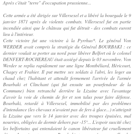
Après c'était "terre" d'occupation prussienne...
Cette armée a été dirigée sur Villersexel et a libéré la bourgade le 9
janvier 1871 après de violents combats. Villersexel fut en partie
incendiée ainsi que le château qui fut détruit - des combats eurent
lieu à l'intérieur.
Cette victoire fut une victoire à la Pyrrhus*
. Le général Von
WERDER avait compris la stratégie du Général BOURBAKI : ce
dernier voulait se porter au nord pour libérer Belfort où le colonel
DENFERT-ROCHEREAU était assiégé depuis le 03 novembre. Von
Werder se replia rapidement sur une ligne Montbéliard, Héricourt,
Chagey et Frahier. Il put mettre ses soldats à l'abri, les loger au
chaud chez l'habitant et attendit fermement l'arrivée de l'armée
Bourbaki et Clinchant (qui fut ensuite un pourfendeur de la
Commune) bien retranché derrière la Lizaine avec l'avantage
d'avoir la voie de chemin de fer et son talus pour faire défense.
Bourbaki, retardé à Villersexel, immobilisé par des problèmes
d'intendance (les chevaux n'avaient pas de fers à glace...) n'atteignit
la Lizaine que vers le 14 janvier avec des troupes épuisées, mal
nourries, obligées de dormir dehors par -15°... L'espoir suscité chez
les belfortains qui entendaient le canon libérateur fut cruellement