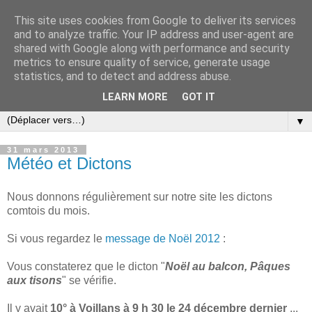
This site uses cookies from Google to deliver its services
and to analyze traffic. Your IP address and user-agent are
shared with Google along with performance and security
metrics to ensure quality of service, generate usage
statistics, and to detect and address abuse.
LEARN MORE
GOT IT
▼
31 mars 2013
Météo et Dictons
Nous donnons régulièrement sur notre site les dictons
comtois du mois.
Si vous regardez le
message de Noël 2012
:
Vous constaterez que le dicton "
Noël au balcon, Pâques
aux tisons
" se vérifie.
Il y avait
10° à Voillans à 9 h 30 le 24 décembre dernier
...