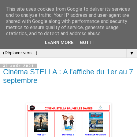
This site uses cookies from Google to deliver its services
and to analyze traffic. Your IP address and user-agent are
shared with Google along with performance and security
metrics to ensure quality of service, generate usage
statistics, and to detect and address abuse.
LEARN MORE
GOT IT
▼
31 août 2021
Cinéma STELLA : A l'affiche du 1er au 7
septembre