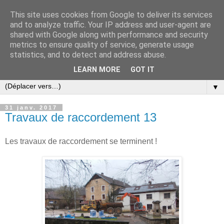
This site uses cookies from Google to deliver its services
and to analyze traffic. Your IP address and user-agent are
shared with Google along with performance and security
metrics to ensure quality of service, generate usage
statistics, and to detect and address abuse.
LEARN MORE
GOT IT
▼
31 janv. 2017
Travaux de raccordement 13
Les travaux de raccordement se terminent !