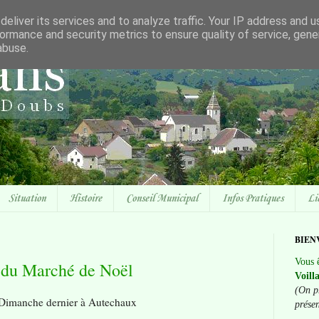
eliver its services and to analyze traffic. Your IP address and 
ormance and security metrics to ensure quality of service, gen
abuse.
Situation
Histoire
Conseil Municipal
Infos Pratiques
Li
BIEN
Vous ê
 du Marché de Noël
Voill
(On p
Dimanche dernier à Autechaux
prése