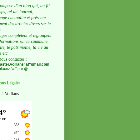
compose d'un blog qui, au fil
ps, tel un Journal,
ppe l'actualité et présente
ent des articles divers sur le
e.
ages complètent et regroupent
nformations sur la commune,
oire, le patrimoine, la vie au
e etc.
nous contacter
:
ster.voillans"at"gmail.com
lacez "at" par @
ons Légales
 à Voillans