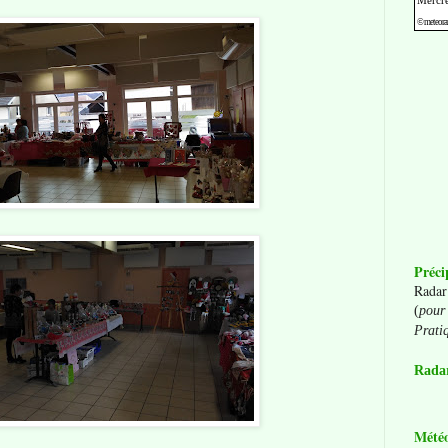
Préci
Radar
(
pour 
Prati
Radar
Mété