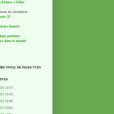
o France +Vidéo
tions de circulation
oute 25
drier lunaire
loge parlante
re dans le monde
RE TOTAL DE PAGES VUES
IVES
026
(117)
025
(113)
024
(119)
023
(141)