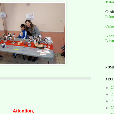
Mété
Condi
Infor
Calen
L'hor
L'heu
NOMB
ARCH
2
►
2
►
2
►
2
►
Attention,