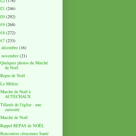
022
(176)
021
(246)
020
(292)
019
(268)
018
(272)
017
(233)
décembre
(16)
►
novembre
(21)
▼
Quelques photos du Marché
de Noël
Repas de Noël
Le Mélèze
Marché de Noël à
AUTECHAUX
Tilleuls de l'église : une
curiosité
Marché de Noël
Rappel REPAS de NOËL
Rencontres citoyennes Santé