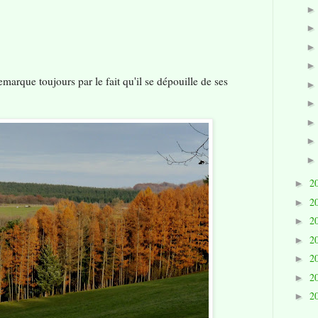
marque toujours par le fait qu'il se dépouille de ses
2
►
2
►
2
►
2
►
2
►
2
►
2
►