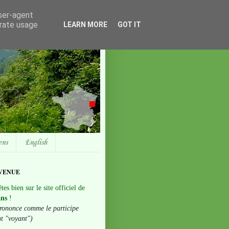
user-agent
erate usage
LEARN MORE
GOT IT
ens
English
VENUE
tes bien sur le site officiel de
ans
!
rononce comme le participe
nt "voyant")