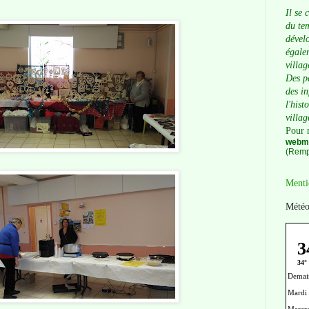
Il se 
du tem
dévelo
égalem
villag
Des p
des i
l'hist
villag
Pour 
webma
(Remp
Menti
Météo