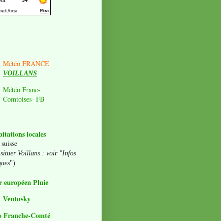
Météo FRANCE
VOILLANS
Météo Franc-
Comtoises- FB
pitations locales
 suisse
situer Voillans : voir "Infos
ques
")
 européen Pluie
Ventusky
o Franche-Comté