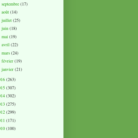
septembre
(17)
►
août
(14)
►
juillet
(25)
►
juin
(18)
►
mai
(19)
►
avril
(22)
►
mars
(24)
►
février
(19)
►
janvier
(21)
►
016
(263)
015
(307)
014
(302)
013
(275)
012
(299)
011
(171)
010
(100)