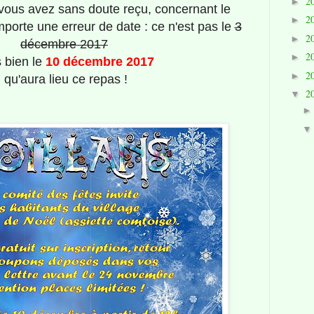
2
►
e vous avez sans doute reçu, concernant le
2
►
orte une erreur de date : ce n'est pas le
3
2
►
décembre 2017
2
►
 bien le
10 décembre 2017
2
►
qu'aura lieu ce repas !
2
▼