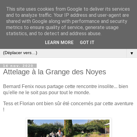
This site uses cookies from Google to deliver its services
and to analyze traffic. Your IP address and user-agent are
shared with Google along with performance and security
metrics to ensure quality of service, generate usage
statistics, and to detect and address abuse.
LEARN MORE
GOT IT
▼
14 nov. 2020
Attelage à la Grange des Noyes
Bernard Fenix nous partage cette rencontre insolite... bien
qu'elle ne le soit pas pour tout le monde.
Tess et Florian ont bien sûr été concernés par cette aventure
!