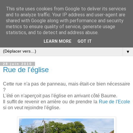
This site uses cookies from Google to deliver its services
and to analyze traffic. Your IP address and user-agent are
shared with Google along with performance and security
metrics to ensure quality of service, generate usage
statistics, and to detect and address abuse.
LEARN MORE
GOT IT
▼
28 juin 2010
Rue de l'église
Cette rue n'a pas de panneau, mais était-ce bien nécessaire
?
L'été on n'aperçoit pas l'église en arrivant côté Baume.
Il suffit de revenir en arrière ou de prendre la
Rue de l'Ecole
si on veut rejoindre l'église.