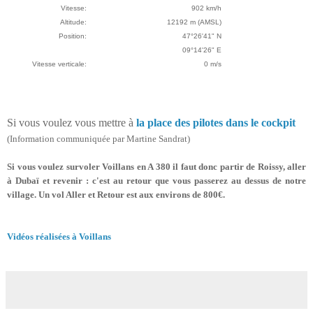
Vitesse:
902 km/h
Altitude:
12192 m (AMSL)
Position:
47°26'41" N
09°14'26" E
Vitesse verticale:
0 m/s
Si vous voulez vous mettre à
la place des pilotes dans le cockpit
(Information communiquée par Martine Sandrat)
Si vous voulez survoler Voillans en A 380 il faut donc partir de Roissy, aller
à Dubaï et revenir : c'est au retour que vous passerez au dessus de notre
village. Un vol Aller et Retour est aux environs de 800€.
Vidéos réalisées à Voillans