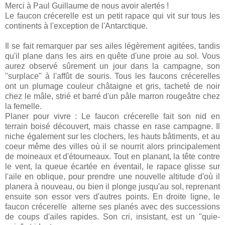
Merci à Paul Guillaume de nous avoir alertés !
Le faucon crécerelle est un petit rapace qui vit sur tous les
continents à l'exception de l'Antarctique.
Il se fait remarquer par ses ailes légèrement agitées, tandis
qu'il plane dans les airs en quête d'une proie au sol. Vous
aurez observé sûrement un jour dans la campagne, son
"surplace" à l'affût de souris. Tous les faucons crécerelles
ont un plumage couleur châtaigne et gris, tacheté de noir
chez le mâle, strié et barré d'un pâle marron rougeâtre chez
la femelle.
Planer pour vivre : Le faucon crécerelle fait son nid en
terrain boisé découvert, mais chasse en rase campagne. Il
niche également sur les clochers, les hauts bâtiments, et au
coeur même des villes où il se nourrit alors principalement
de moineaux et d'étourneaux. Tout en planant, la tête contre
le vent, la queue écartée en éventail, le rapace glisse sur
l'aile en oblique, pour prendre une nouvelle altitude d'où il
planera à nouveau, ou bien il plonge jusqu'au sol, reprenant
ensuite son essor vers d'autres points. En droite ligne, le
faucon crécerelle alterne ses planés avec des successions
de coups d'ailes rapides. Son cri, insistant, est un "quie-