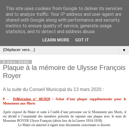
This site uses cookies from Google to deliver its services
and to analyze traffic. Your IP address and user-agent are
shared with Google along with performance and security
metrics to ensure quality of service, generate usage
statistics, and to detect and address abuse.
LEARN MORE
GOT IT
▼
3 nov. 2020
Plaque à la mémoire de Ulysse François
Royer
A la suite du Conseil Municipal du 13 mars 2020 :
9 –
Délibération n° 08/2020
: Achat d’une plaque supplémentaire pour le
Monument aux Morts
Après exposé du Maire et suite à l’oubli d’une personne sur le Monument aux Morts, il
est décidé à l’unanimité des membres présents de rajouter une plaque avec le nom de
Monsieur ROYER Ulysse François (décès lors de la Guerre 1914-1918).
Le Maire est autorisé à signer tous documents concernant ce dossier.