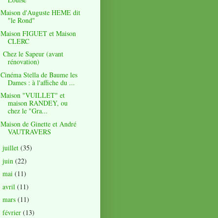
Maison d'Auguste HEME dit
"le Rond"
Maison FIGUET et Maison
CLERC
Chez le Sapeur (avant
rénovation)
Cinéma Stella de Baume les
Dames : à l'affiche du ...
Maison "VUILLET" et
maison RANDEY, ou
chez le "Gra...
Maison de Ginette et André
VAUTRAVERS
juillet
(35)
►
juin
(22)
►
mai
(11)
►
avril
(11)
►
mars
(11)
►
février
(13)
►