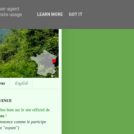
user-agent
erate usage
LEARN MORE
GOT IT
ens
English
VENUE
tes bien sur le site officiel de
ans
!
rononce comme le participe
nt "voyant")