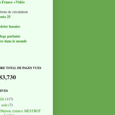
o France +Vidéo
tions de circulation
oute 25
drier lunaire
loge parlante
re dans le monde
RE TOTAL DE PAGES VUES
83,730
IVES
026
(117)
août
(7)
▼
Maison (ruines) MESTROT
Louise