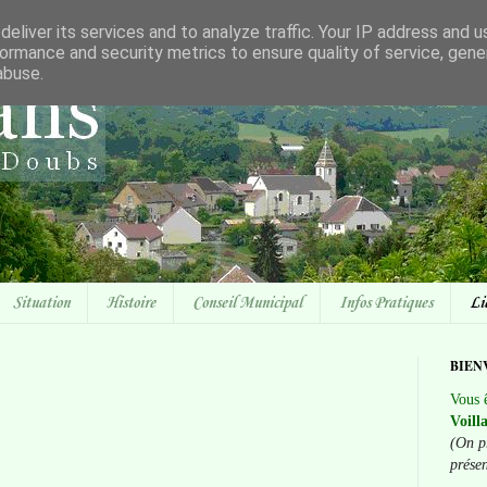
eliver its services and to analyze traffic. Your IP address and 
ormance and security metrics to ensure quality of service, gen
abuse.
Situation
Histoire
Conseil Municipal
Infos Pratiques
Li
BIEN
Vous ê
Voill
(On p
prése