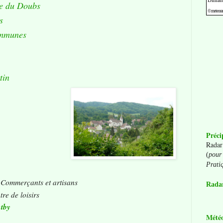
ue du Doubs
s
ommunes
tin
Préci
Radar
(
pour 
Prati
Commerçants et artisans
Radar
re de loisirs
tby
Mété