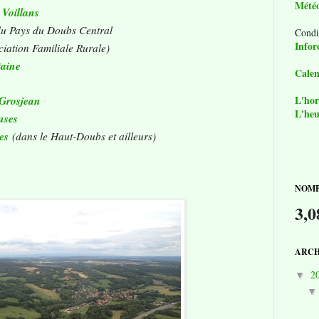
Mété
 Voillans
u Pays du Doubs Central
Condi
Infor
iation Familiale Rurale)
taine
Calen
L'hor
Grosjean
L'heu
uses
es
(dans le Haut-Doubs et ailleurs)
NOMB
3,0
ARCH
2
▼