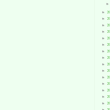
2
►
2
►
2
►
2
►
2
►
2
►
2
►
2
►
2
►
2
►
2
►
2
►
2
►
2
►
2
►
2
►