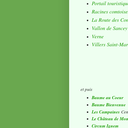
Portail touristiq
Racines comtoise
La Route des C
Vallon de Sancey
Verne
Villers Saint-Mar
et puis
Baume au Coeur
Baume Bienvenue
Les Campaines
Cent
Le Château de Mon
Circum Ignem