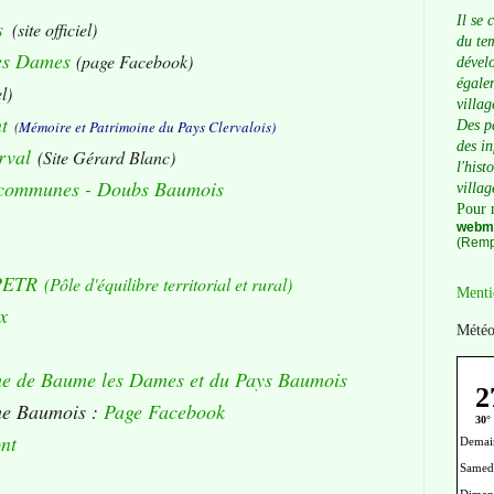
Il se 
s
(site officiel)
du tem
es Dames
(page Facebook)
dévelo
égalem
el)
villag
t
(
Mémoire et Patrimoine du Pays Clervalois)
Des p
des i
rval
(Site Gérard Blanc)
l'hist
communes - Doubs Baumois
villag
Pour 
webma
(Remp
 PETR
(Pôle d'équilibre territorial et rural)
Menti
x
Météo
me de Baume les Dames et du Pays Baumois
me Baumois :
Page Facebook
nt