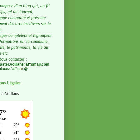
compose d'un blog qui, au fil
ps, tel un Journal,
ppe l'actualité et présente
ent des articles divers sur le
e.
ages complètent et regroupent
nformations sur la commune,
oire, le patrimoine, la vie au
e etc.
nous contacter
:
ster.voillans"at"gmail.com
lacez "at" par @
ons Légales
 à Voillans