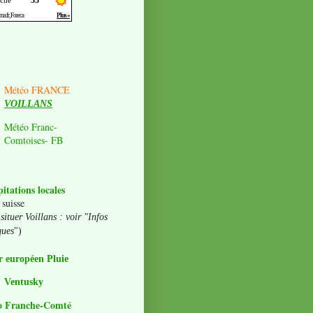
Météo FRANCE
VOILLANS
Météo Franc-
Comtoises- FB
pitations locales
 suisse
situer Voillans : voir "Infos
ques
")
 européen Pluie
Ventusky
o Franche-Comté