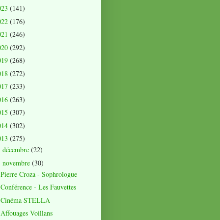
023
(141)
022
(176)
021
(246)
020
(292)
019
(268)
018
(272)
017
(233)
016
(263)
015
(307)
014
(302)
013
(275)
décembre
(22)
►
novembre
(30)
▼
Pierre Croza - Sophrologue
Conférence - Les Fauvettes
Cinéma STELLA
Affouages Voillans