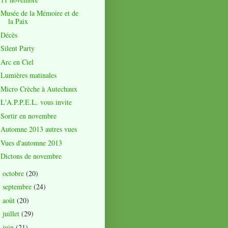
Musée de la Mémoire et de
la Paix
Décès
Silent Party
Arc en Ciel
Lumières matinales
Micro Crèche à Autechaux
L'A.P.P.E.L. vous invite
Sortir en novembre
Automne 2013 autres vues
Vues d'automne 2013
Dictons de novembre
octobre
(20)
►
septembre
(24)
►
août
(20)
►
juillet
(29)
►
juin
(21)
►