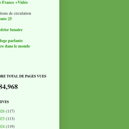
o France +Vidéo
tions de circulation
oute 25
drier lunaire
loge parlante
re dans le monde
RE TOTAL DE PAGES VUES
84,968
IVES
026
(117)
025
(113)
024
(119)