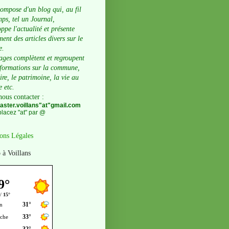
compose d'un blog qui, au fil
ps, tel un Journal,
ppe l'actualité et présente
ent des articles divers sur le
e.
ages complètent et regroupent
nformations sur la commune,
oire, le patrimoine, la vie au
e etc.
nous contacter
:
ster.voillans"at"gmail.com
lacez "at" par @
ons Légales
 à Voillans