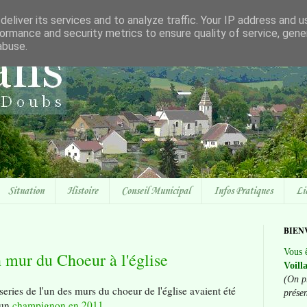
eliver its services and to analyze traffic. Your IP address and 
ormance and security metrics to ensure quality of service, gen
abuse.
Situation
Histoire
Conseil Municipal
Infos Pratiques
Li
BIEN
Vous ê
n mur du Choeur à l'église
Voill
(On p
eries de l'un des murs du choeur de l'église avaient été
prése
 un
champignon en 2011
.