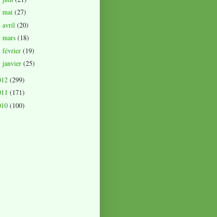
mai
(27)
►
avril
(20)
►
mars
(18)
►
février
(19)
►
janvier
(25)
►
012
(299)
011
(171)
010
(100)