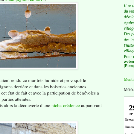
Il se 
du tem
dévelo
égalem
villag
Des p
des i
l'hist
villag
Pour 
webma
(Remp
avaient rendu ce mur très humide et provoqué le
Menti
nons derrière et dans les boiseries anciennes.
Météo
cet état de fait et avec la participation de bénévoles a
arties atteintes.
is alors la découverte d'une
niche-crédence
auparavant