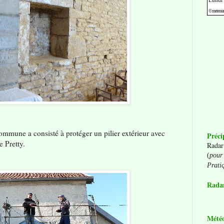
commune a consisté à protéger un pilier extérieur avec
Préci
e Pretty.
Radar
(
pour 
Prati
Radar
Mété