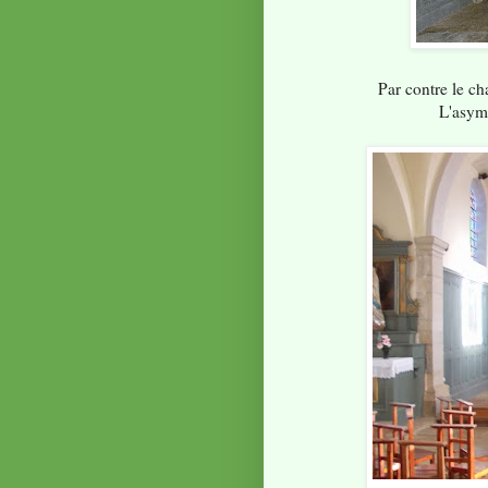
Par contre le ch
L'asymé