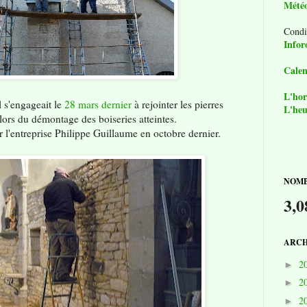
Mété
Condi
Infor
Calen
L'hor
 s'engageait le
28 mars dernier
à rejointer les pierres
L'heu
lors du démontage des boiseries atteintes.
ar l'entreprise Philippe Guillaume en octobre dernier.
NOMB
3,0
ARCH
2
►
2
►
2
►