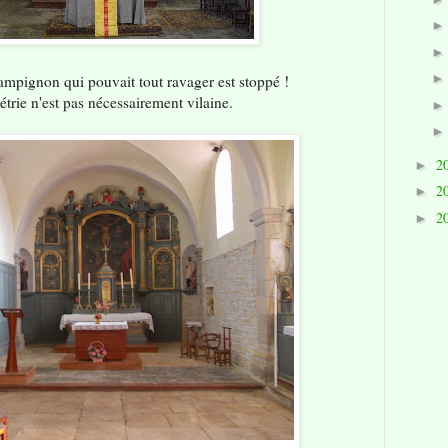
ampignon qui pouvait tout ravager est stoppé !
trie n'est pas nécessairement vilaine.
2
►
2
►
2
►