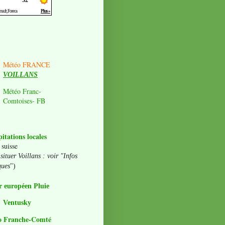
Météo FRANCE
VOILLANS
Météo Franc-
Comtoises- FB
pitations locales
 suisse
situer Voillans : voir "Infos
ques
")
 européen Pluie
Ventusky
o Franche-Comté