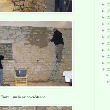
2
►
2
►
2
►
2
►
2
►
2
►
2
►
2
►
2
►
2
►
2
▼
Travail sur la niche-crédence