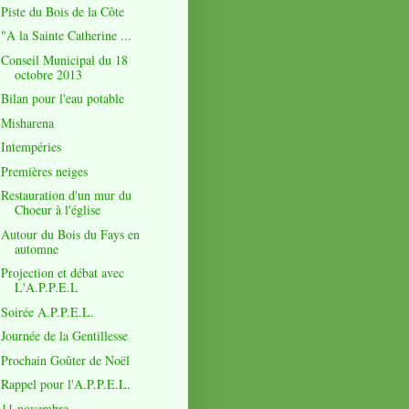
Piste du Bois de la Côte
"A la Sainte Catherine ...
Conseil Municipal du 18
octobre 2013
Bilan pour l'eau potable
Misharena
Intempéries
Premières neiges
Restauration d'un mur du
Choeur à l'église
Autour du Bois du Fays en
automne
Projection et débat avec
L'A.P.P.E.L
Soirée A.P.P.E.L.
Journée de la Gentillesse
Prochain Goûter de Noël
Rappel pour l'A.P.P.E.L.
11 novembre