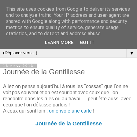
This site uses cookies from Google to deliver its services
and to analyze traffic. Your IP address and user-agent are
shared with Google along with performance and security
metrics to ensure quality of service, generate usage
statistics, and to detect and address abuse.
LEARN MORE
GOT IT
▼
13 nov. 2013
Journée de la Gentillesse
Allez on pense aujourd'hui à tous les "cossas" que l'on ne
voit pas souvent et on est souriant avec ceux que l'on
rencontre dans les rues ou au travail ... peut être aussi avec
ceux que l'on délaisse parfois !
A ceux qui sont loin :
on envoie une carte
!
Journée de la Gentillesse