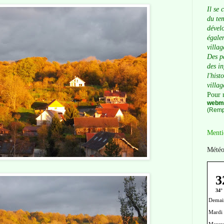
Il se 
du tem
dévelo
égalem
villag
Des p
des i
l'hist
villag
Pour 
webma
(Remp
Menti
Météo