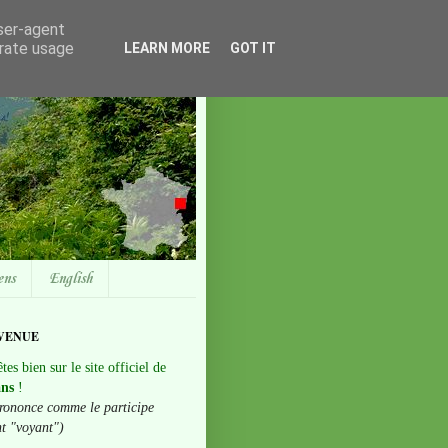
user-agent
erate usage
LEARN MORE
GOT IT
ens
English
VENUE
tes bien sur le site officiel de
ans
!
rononce comme le participe
nt "voyant")