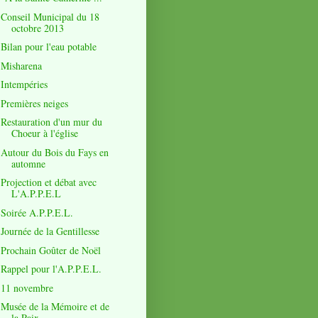
Conseil Municipal du 18
octobre 2013
Bilan pour l'eau potable
Misharena
Intempéries
Premières neiges
Restauration d'un mur du
Choeur à l'église
Autour du Bois du Fays en
automne
Projection et débat avec
L'A.P.P.E.L
Soirée A.P.P.E.L.
Journée de la Gentillesse
Prochain Goûter de Noël
Rappel pour l'A.P.P.E.L.
11 novembre
Musée de la Mémoire et de
la Paix