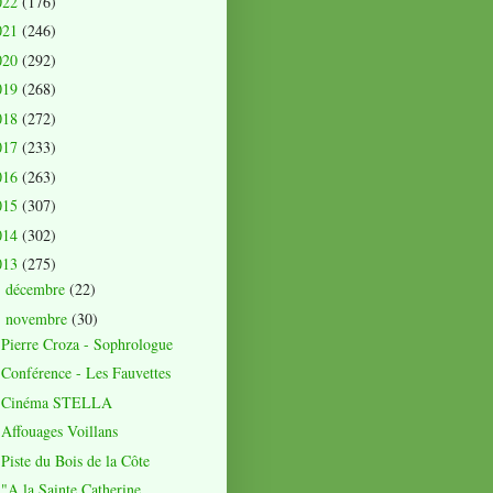
022
(176)
021
(246)
020
(292)
019
(268)
018
(272)
017
(233)
016
(263)
015
(307)
014
(302)
013
(275)
décembre
(22)
►
novembre
(30)
▼
Pierre Croza - Sophrologue
Conférence - Les Fauvettes
Cinéma STELLA
Affouages Voillans
Piste du Bois de la Côte
"A la Sainte Catherine ...