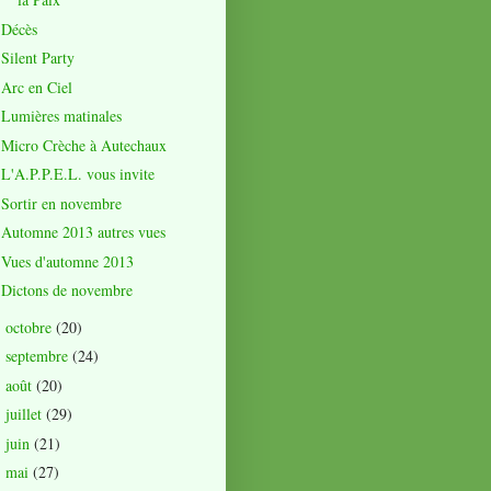
Décès
Silent Party
Arc en Ciel
Lumières matinales
Micro Crèche à Autechaux
L'A.P.P.E.L. vous invite
Sortir en novembre
Automne 2013 autres vues
Vues d'automne 2013
Dictons de novembre
octobre
(20)
►
septembre
(24)
►
août
(20)
►
juillet
(29)
►
juin
(21)
►
mai
(27)
►