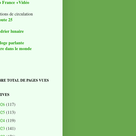
o France +Vidéo
tions de circulation
oute 25
drier lunaire
loge parlante
re dans le monde
RE TOTAL DE PAGES VUES
IVES
026
(117)
025
(113)
024
(119)
023
(141)