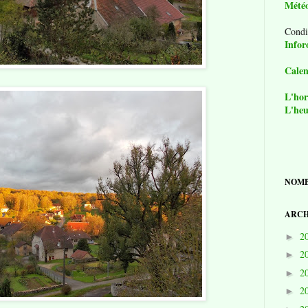
Mété
Condi
Infor
Calen
L'hor
L'heu
NOMB
ARCH
2
►
2
►
2
►
2
►