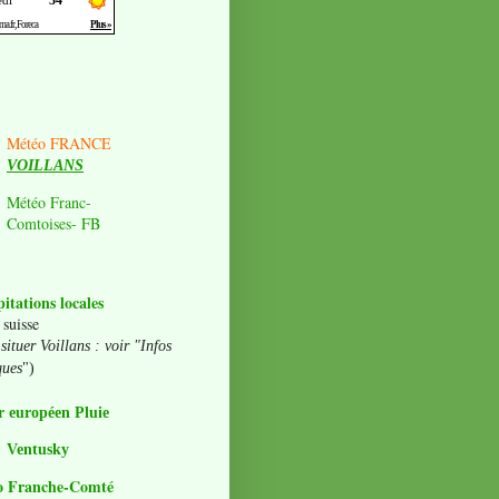
Météo FRANCE
VOILLANS
Météo Franc-
Comtoises- FB
pitations locales
 suisse
situer Voillans : voir "Infos
ques
")
 européen Pluie
Ventusky
o Franche-Comté