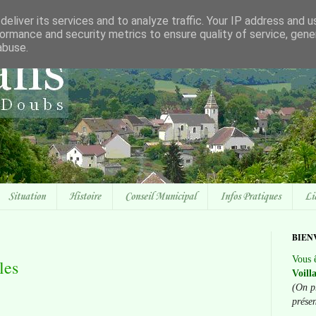
eliver its services and to analyze traffic. Your IP address and 
ormance and security metrics to ensure quality of service, gen
abuse.
Situation
Histoire
Conseil Municipal
Infos Pratiques
Li
BIEN
Vous ê
les
Voill
(On p
prése