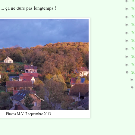
2
►
... ça ne dure pas longtemps !
2
►
2
►
2
►
2
►
2
►
2
►
2
►
2
►
2
▼
Photos M.V. 7 septembre 2013