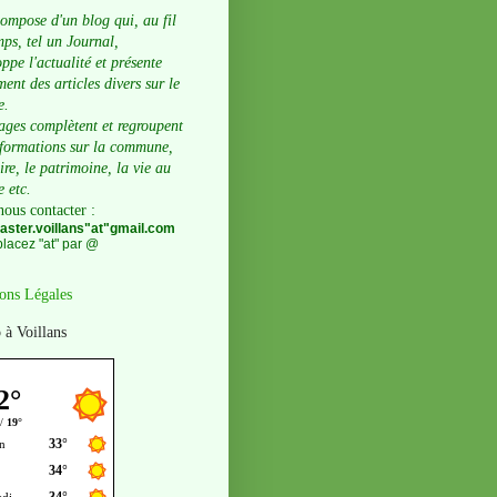
compose d'un blog qui, au fil
ps, tel un Journal,
ppe l'actualité et présente
ent des articles divers sur le
e.
ages complètent et regroupent
nformations sur la commune,
oire, le patrimoine, la vie au
e etc.
nous contacter
:
ster.voillans"at"gmail.com
lacez "at" par @
ons Légales
 à Voillans