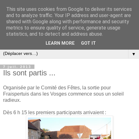
This site uses cookies from Google to deliver its services
and to analyze traffic. Your IP address and user-agent are
shared with Google along with performance and security
metrics to ensure quality of service, generate usage
statistics, and to detect and address abuse.
LEARN MORE
GOT IT
▼
7 juil. 2013
Ils sont partis ...
Organisée par le Comité des Fêtes, la sortie pour
Fraispertuis dans les Vosges commence sous un soleil
radieux.
Dès 6 h 15 les premiers participants arrivaient :