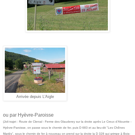
Arrivée depuis L'Aigle
ou par Hyèvre-Paroisse
(Joli trajet : Route de Clerval - Ferme des Glauderey sur la droite après Le Creux d'Alouette -
Hyèvre-Paroisse, on passe sous le chemin de fer, puis D 683 et au lieu-dit "Les Chênes
Mariés", sous le chemin de fer à nouveau on prend sur la
droite la D 328 qui grimpe à Bois-