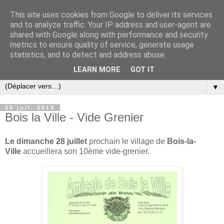
This site uses cookies from Google to deliver its services
and to analyze traffic. Your IP address and user-agent are
shared with Google along with performance and security
metrics to ensure quality of service, generate usage
statistics, and to detect and address abuse.
LEARN MORE
GOT IT
▼
25 juil. 2013
Bois la Ville - Vide Grenier
Le dimanche 28 juillet
prochain le village de
Bois-la-
Ville
accueillera son 10ème vide-grenier.