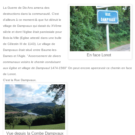
La Guerre de Dix Ans amena des
destructions dans la communauté. C'est
d'ailleurs à ce moment-là que fut détruit le
village de Dampvaux qui datait du XVème
siècle et dont l'église était paroissiale pour
Bois-la-Ville (Eglise attesté dans une bulle
de Célestin III de 1143). Le village de
Dampvaux était situé entre Baume-les-
En face Lonot
Dames et l'Aigle. "
Accensement de divers
communaux voisins le chemin conduisant
aux église et village de Dampvaul
1474-1560" On peut encore apercevoir ce chemin en face
de Lonot.
C'est la Rue Dampvaux.
Vue depuis la Combe Dampvaux