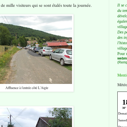
de mille visiteurs qui se sont étalés toute la journée.
Il se 
du tem
dévelo
égalem
villag
Des p
des i
l'hist
villag
Pour 
webma
(Remp
Menti
Météo
Affluence à l'entrée côté L'Aigle