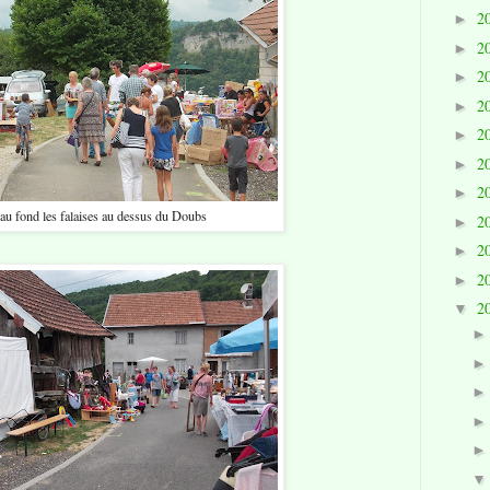
2
►
2
►
2
►
2
►
2
►
2
►
2
►
au fond les falaises au dessus du Doubs
2
►
2
►
2
►
2
▼