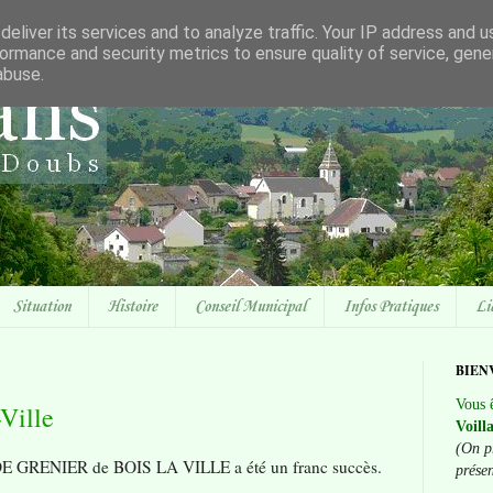
eliver its services and to analyze traffic. Your IP address and 
ormance and security metrics to ensure quality of service, gen
abuse.
Situation
Histoire
Conseil Municipal
Infos Pratiques
Li
BIEN
Vous ê
-Ville
Voill
(On p
IDE GRENIER de BOIS LA VILLE a été un franc succès.
prése