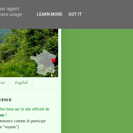
user-agent
erate usage
LEARN MORE
GOT IT
ens
English
VENUE
tes bien sur le site officiel de
ans
!
rononce comme le participe
nt "voyant")