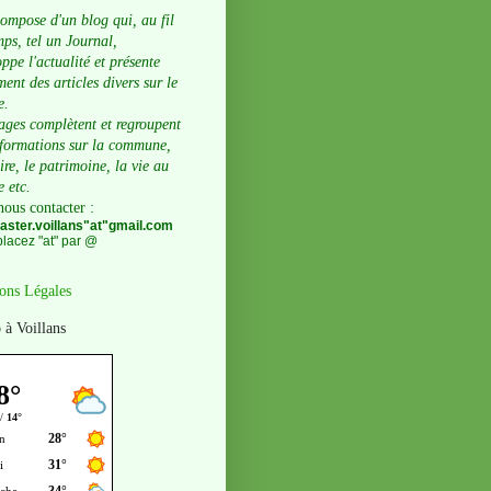
compose d'un blog qui, au fil
ps, tel un Journal,
ppe l'actualité et présente
ent des articles divers sur le
e.
ages complètent et regroupent
nformations sur la commune,
oire, le patrimoine, la vie au
e etc.
nous contacter
:
ster.voillans"at"gmail.com
lacez "at" par @
ons Légales
 à Voillans