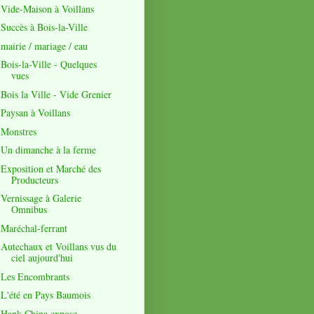
Vide-Maison à Voillans
Succès à Bois-la-Ville
mairie / mariage / eau
Bois-la-Ville - Quelques
vues
Bois la Ville - Vide Grenier
Paysan à Voillans
Monstres
Un dimanche à la ferme
Exposition et Marché des
Producteurs
Vernissage à Galerie
Omnibus
Maréchal-ferrant
Autechaux et Voillans vus du
ciel aujourd'hui
Les Encombrants
L'été en Pays Baumois
Hank China expose