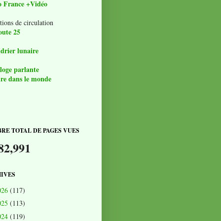
o France +Vidéo
tions de circulation
oute 25
drier lunaire
loge parlante
re dans le monde
RE TOTAL DE PAGES VUES
82,991
IVES
026
(117)
025
(113)
024
(119)