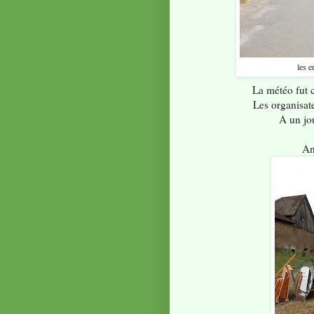
les 
La météo fut c
Les organisat
A un jou
An