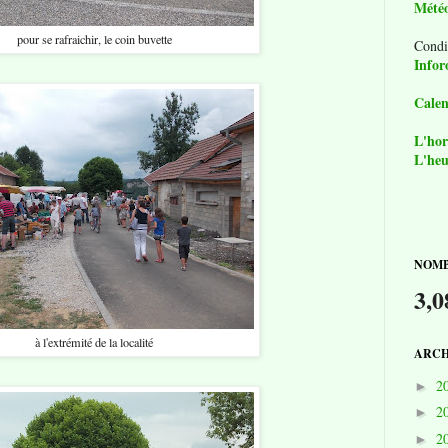
Mété
pour se rafraichir, le coin buvette
Condi
Infor
Calen
L'hor
L'heu
NOMB
3,0
à l'extrémité de la localité
ARCH
2
►
2
►
2
►