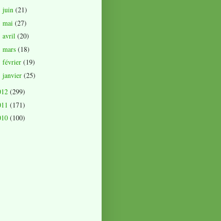
juin
(21)
►
mai
(27)
►
avril
(20)
►
mars
(18)
►
février
(19)
►
janvier
(25)
►
012
(299)
011
(171)
010
(100)