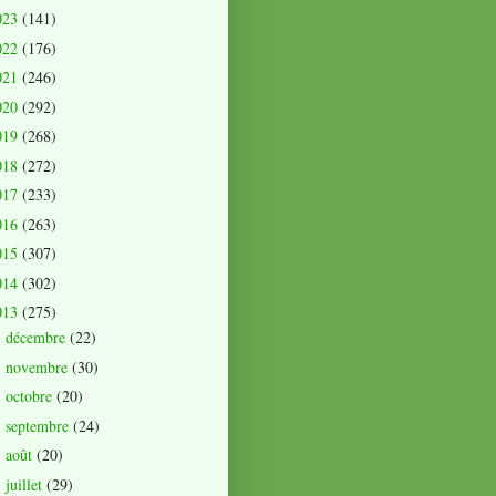
023
(141)
022
(176)
021
(246)
020
(292)
019
(268)
018
(272)
017
(233)
016
(263)
015
(307)
014
(302)
013
(275)
décembre
(22)
►
novembre
(30)
►
octobre
(20)
►
septembre
(24)
►
août
(20)
►
juillet
(29)
▼