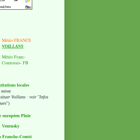
Météo FRANCE
VOILLANS
Météo Franc-
Comtoises- FB
pitations locales
 suisse
situer Voillans : voir "Infos
ques
")
 européen Pluie
Ventusky
o Franche-Comté