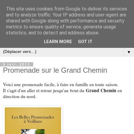
This site uses cookies from Google to deliver its services
and to analyze traffic. Your IP address and user-agent are
shared with Google along with performance and security
metrics to ensure quality of service, generate usage
statistics, and to detect and address abuse.
LEARN MORE
GOT IT
▼
5 juil. 2013
Promenade sur le Grand Chemin
Voici une promenade facile, à faire en famille en toute saison.
Grand Chemin
Il s'agit d'un aller et retour jusqu'au bout du
en
direction du nord.