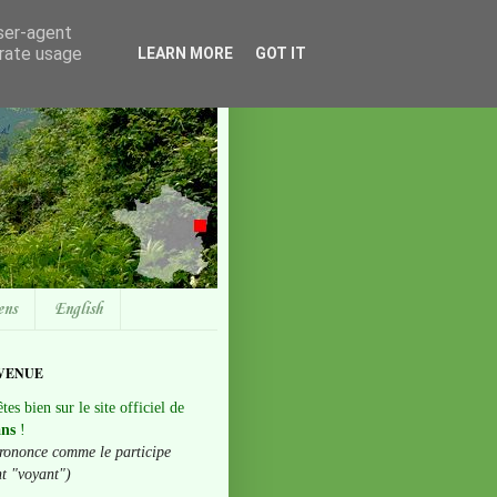
user-agent
erate usage
LEARN MORE
GOT IT
ens
English
VENUE
tes bien sur le site officiel de
ans
!
rononce comme le participe
nt "voyant")