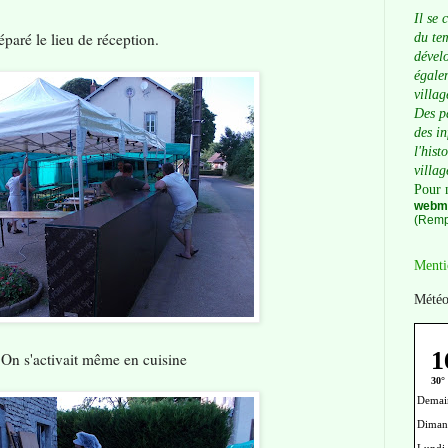
Il se 
aré le lieu de réception.
du tem
dévelo
égalem
villag
Des p
des i
l'hist
villag
Pour 
webma
(Remp
Menti
Météo
On s'activait même en cuisine