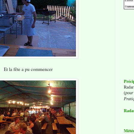
Et la fête a pu commencer
Préci
Radar
(
pour 
Prati
Radar
Mété