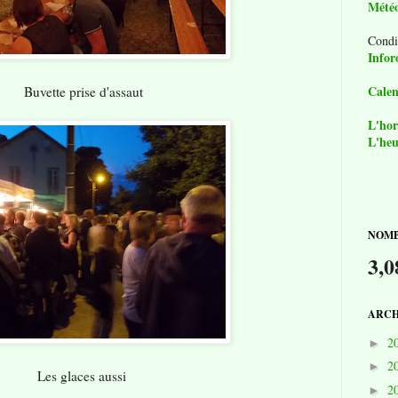
Mété
Condi
Infor
Calen
Buvette prise d'assaut
L'hor
L'heu
NOMB
3,0
ARCH
2
►
2
►
Les glaces aussi
2
►