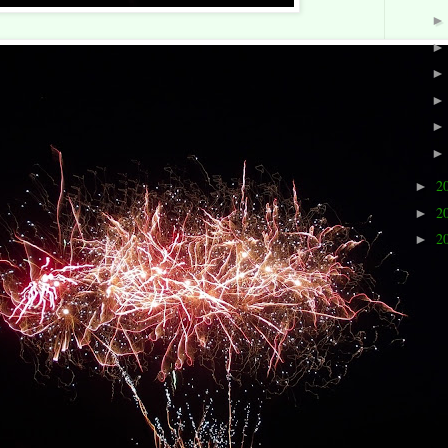
2
►
2
►
2
►