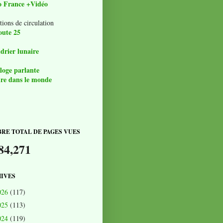
o France +Vidéo
tions de circulation
oute 25
drier lunaire
loge parlante
re dans le monde
RE TOTAL DE PAGES VUES
84,271
IVES
026
(117)
025
(113)
024
(119)