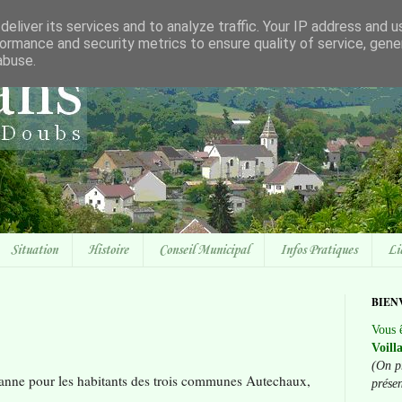
eliver its services and to analyze traffic. Your IP address and 
ormance and security metrics to ensure quality of service, gen
abuse.
Situation
Histoire
Conseil Municipal
Infos Pratiques
Li
BIEN
Vous ê
Voill
(On p
anne pour les habitants des trois communes Autechaux,
prése