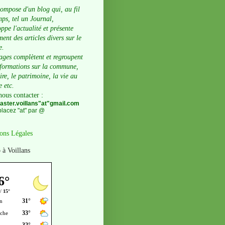
compose d'un blog qui, au fil
ps, tel un Journal,
ppe l'actualité et présente
ent des articles divers sur le
e.
ages complètent et regroupent
nformations sur la commune,
oire, le patrimoine, la vie au
e etc.
nous contacter
:
ster.voillans"at"gmail.com
lacez "at" par @
ons Légales
 à Voillans