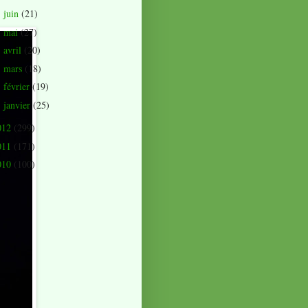
juin
(21)
►
mai
(27)
►
avril
(20)
►
mars
(18)
►
février
(19)
►
janvier
(25)
►
012
(299)
011
(171)
010
(100)