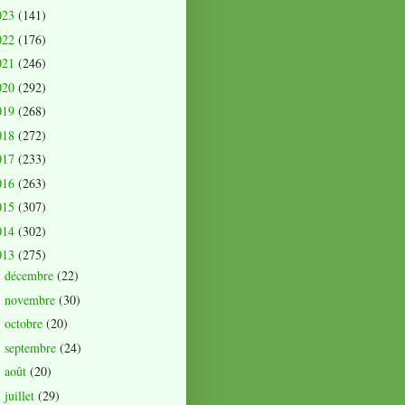
023
(141)
022
(176)
021
(246)
020
(292)
019
(268)
018
(272)
017
(233)
016
(263)
015
(307)
014
(302)
013
(275)
décembre
(22)
►
novembre
(30)
►
octobre
(20)
►
septembre
(24)
►
août
(20)
►
juillet
(29)
▼