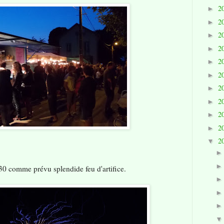
2
►
2
►
2
►
2
►
2
►
2
►
2
►
2
►
2
►
2
►
2
▼
30 comme prévu splendide feu d'artifice.