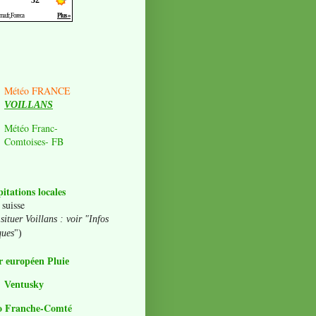
Météo FRANCE
VOILLANS
Météo Franc-
Comtoises- FB
pitations locales
 suisse
situer Voillans : voir "Infos
ques
")
 européen Pluie
Ventusky
o Franche-Comté