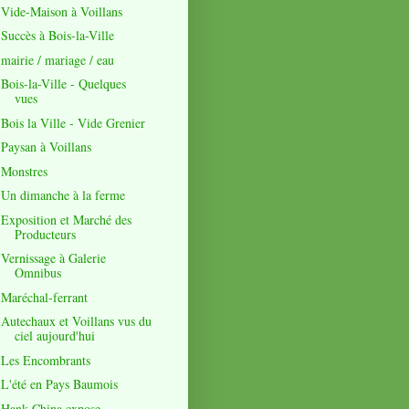
Vide-Maison à Voillans
Succès à Bois-la-Ville
mairie / mariage / eau
Bois-la-Ville - Quelques
vues
Bois la Ville - Vide Grenier
Paysan à Voillans
Monstres
Un dimanche à la ferme
Exposition et Marché des
Producteurs
Vernissage à Galerie
Omnibus
Maréchal-ferrant
Autechaux et Voillans vus du
ciel aujourd'hui
Les Encombrants
L'été en Pays Baumois
Hank China expose