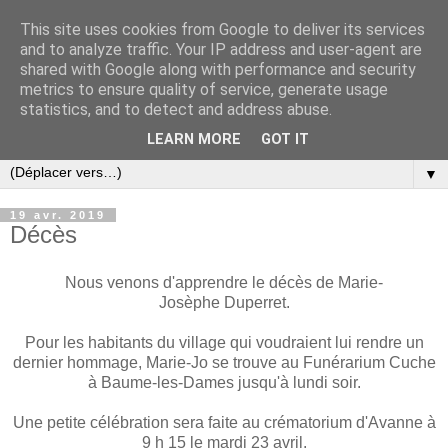
This site uses cookies from Google to deliver its services
and to analyze traffic. Your IP address and user-agent are
shared with Google along with performance and security
metrics to ensure quality of service, generate usage
statistics, and to detect and address abuse.
LEARN MORE
GOT IT
▼
19 avr. 2019
Décès
Nous venons d'apprendre le décès de Marie-
Josèphe Duperret.
Pour les habitants du village qui voudraient lui rendre un
dernier hommage, Marie-Jo se trouve au Funérarium Cuche
à Baume-les-Dames jusqu'à lundi soir.
Une petite célébration sera faite au crématorium d'Avanne à
9 h 15 le mardi 23 avril.