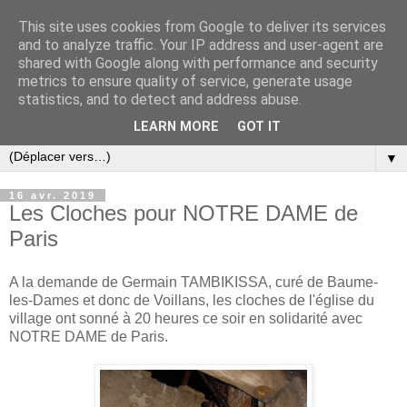
This site uses cookies from Google to deliver its services
and to analyze traffic. Your IP address and user-agent are
shared with Google along with performance and security
metrics to ensure quality of service, generate usage
statistics, and to detect and address abuse.
LEARN MORE
GOT IT
▼
16 avr. 2019
Les Cloches pour NOTRE DAME de
Paris
A la demande de Germain TAMBIKISSA, curé de Baume-
les-Dames et donc de Voillans, les cloches de l'église du
village ont sonné à 20 heures ce soir en solidarité avec
NOTRE DAME de Paris.