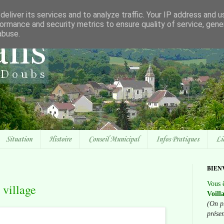
eliver its services and to analyze traffic. Your IP address and 
ormance and security metrics to ensure quality of service, gen
abuse.
Situation
Histoire
Conseil Municipal
Infos Pratiques
Li
BIEN
Vous ê
 village
Voill
(On p
prése