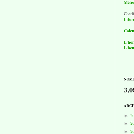
Mété
Condi
Infor
Calen
L'hor
L'heu
NOMB
3,0
ARCH
2
►
2
►
2
►