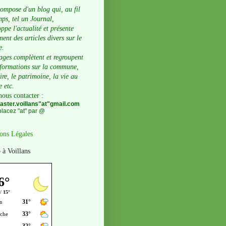
compose d'un blog qui, au fil
ps, tel un Journal,
ppe l'actualité et présente
ent des articles divers sur le
e.
ages complètent et regroupent
nformations sur la commune,
oire, le patrimoine, la vie au
e etc.
nous contacter
:
ster.voillans"at"gmail.com
lacez "at" par @
ons Légales
 à Voillans