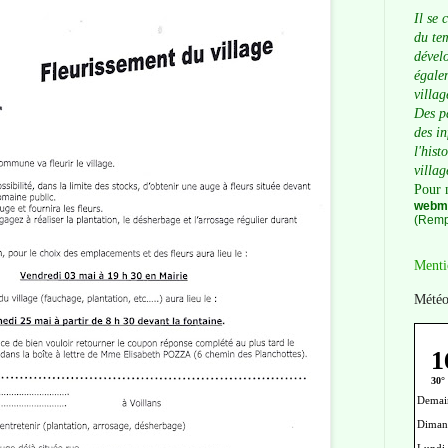
Il se 
du tem
dévelo
égalem
villag
Des p
des i
l'hist
villag
Pour 
webma
(Remp
Menti
Météo