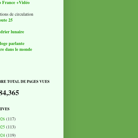
o France +Vidéo
tions de circulation
oute 25
drier lunaire
loge parlante
re dans le monde
RE TOTAL DE PAGES VUES
84,365
IVES
026
(117)
025
(113)
024
(119)