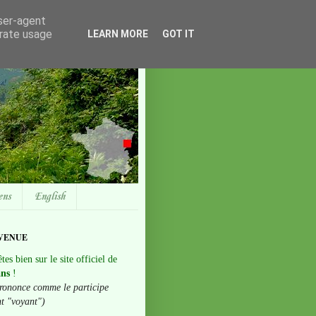
user-agent
erate usage
LEARN MORE
GOT IT
ens
English
VENUE
tes bien sur le site officiel de
ans
!
rononce comme le participe
nt "voyant")