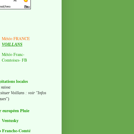
Météo FRANCE
VOILLANS
Météo Franc-
Comtoises- FB
pitations locales
 suisse
situer Voillans : voir "Infos
ques
")
 européen Pluie
Ventusky
o Franche-Comté