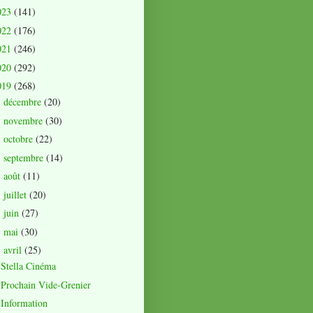
023
(141)
022
(176)
021
(246)
020
(292)
019
(268)
décembre
(20)
►
novembre
(30)
►
octobre
(22)
►
septembre
(14)
►
août
(11)
►
juillet
(20)
►
juin
(27)
►
mai
(30)
►
avril
(25)
▼
Stella Cinéma
Prochain Vide-Grenier
Information