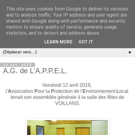
This site uses cookies from Google to deliver its services
and to analyze traffic. Your IP address and user-agent are
shared with Google along with performance and security
metrics to ensure quality of service, generate usage
statistics, and to detect and address abuse.
LEARN MORE
GOT IT
▼
13 avr. 2019
A.G. de L'A.P.P.E.L.
Vendredi 12 avril 2019,
l'
A
ssociation
P
our la
P
rotection de l'
E
nvironnement
L
ocal
tenait son assemblée générale à la salle des fêtes de
VOILLANS.