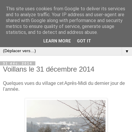
This site uses cookies from Google to deliver its services
and to analyze traffic. Your IP address and user-agent are
shared with Google along with performance and security
metrics to ensure quality of service, generate usage
statistics, and to detect and address abuse.
LEARN MORE
GOT IT
▼
31 déc. 2014
Voillans le 31 décembre 2014
Quelques vues du village cet Après-Midi du dernier jour de
l'année.