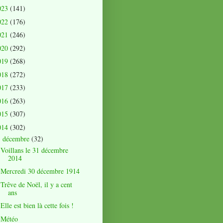
023
(141)
022
(176)
021
(246)
020
(292)
019
(268)
018
(272)
017
(233)
016
(263)
015
(307)
014
(302)
décembre
(32)
▼
Voillans le 31 décembre
2014
Mercredi 30 décembre 1914
Trêve de Noël, il y a cent
ans
Elle est bien là cette fois !
Météo