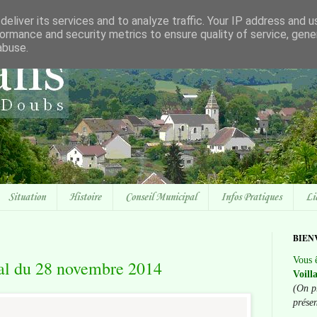
eliver its services and to analyze traffic. Your IP address and 
ormance and security metrics to ensure quality of service, gen
abuse.
Situation
Histoire
Conseil Municipal
Infos Pratiques
Li
BIEN
Vous ê
al du 28 novembre 2014
Voill
(On p
prése