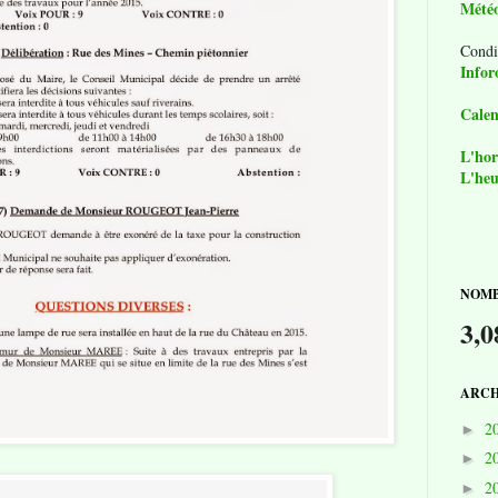
Mété
Condi
Infor
Calen
L'hor
L'heu
NOMB
3,0
ARCH
2
►
2
►
2
►