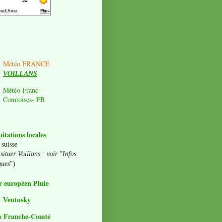
Météo FRANCE
VOILLANS
Météo Franc-
Comtoises- FB
pitations locales
 suisse
situer Voillans : voir "Infos
ques
")
 européen Pluie
Ventusky
o Franche-Comté