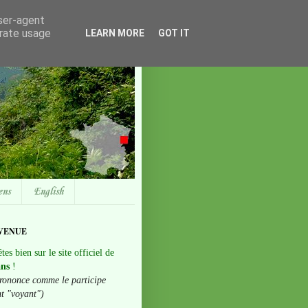
user-agent
erate usage
LEARN MORE
GOT IT
ens
English
VENUE
tes bien sur le site officiel de
ans
!
rononce comme le participe
nt "voyant")