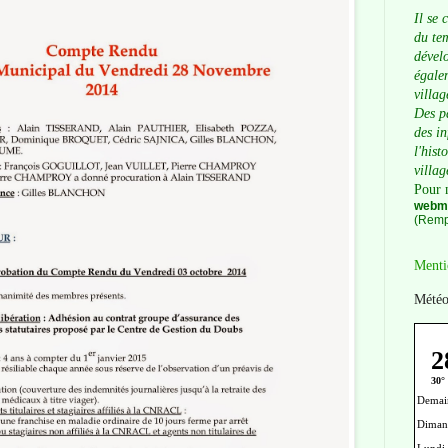
Il se 
du tem
dévelo
égalem
villag
Des p
des i
l'hist
villag
Pour 
webma
(Remp
Menti
Météo