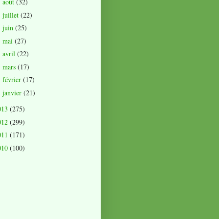
août
(32)
►
juillet
(22)
►
juin
(25)
►
mai
(27)
►
avril
(22)
►
mars
(17)
►
février
(17)
►
janvier
(21)
►
013
(275)
012
(299)
011
(171)
010
(100)