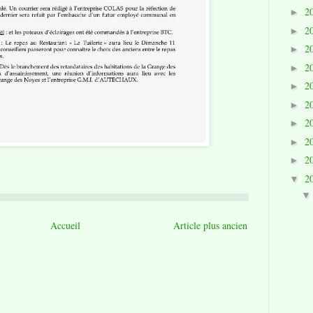
2
►
2
►
2
►
2
►
2
►
2
►
2
►
2
►
2
►
2
▼
Accueil
Article plus ancien