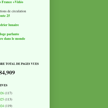
o France +Vidéo
tions de circulation
oute 25
drier lunaire
loge parlante
re dans le monde
RE TOTAL DE PAGES VUES
84,909
IVES
026
(117)
025
(113)
024
(119)