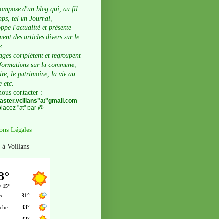
compose d'un blog qui, au fil
ps, tel un Journal,
ppe l'actualité et présente
ent des articles divers sur le
e.
ages complètent et regroupent
nformations sur la commune,
oire, le patrimoine, la vie au
e etc.
nous contacter
:
ster.voillans"at"gmail.com
lacez "at" par @
ons Légales
 à Voillans