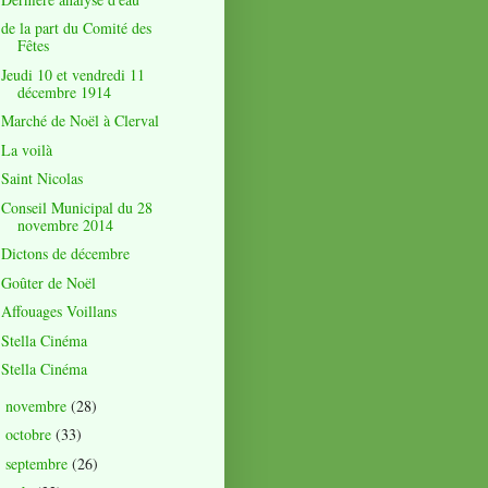
de la part du Comité des
Fêtes
Jeudi 10 et vendredi 11
décembre 1914
Marché de Noël à Clerval
La voilà
Saint Nicolas
Conseil Municipal du 28
novembre 2014
Dictons de décembre
Goûter de Noël
Affouages Voillans
Stella Cinéma
Stella Cinéma
novembre
(28)
►
octobre
(33)
►
septembre
(26)
►