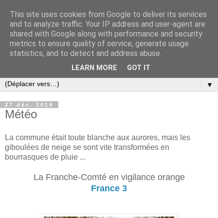
This site uses cookies from Google to deliver its services
and to analyze traffic. Your IP address and user-agent are
shared with Google along with performance and security
metrics to ensure quality of service, generate usage
statistics, and to detect and address abuse.
LEARN MORE
GOT IT
▼
27 déc. 2014
Météo
La commune était toute blanche aux aurores, mais les
giboulées de neige se sont vite transformées en
bourrasques de pluie ...
La Franche-Comté en vigilance orange
France 3