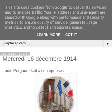
This site uses cookies from Google to deliver its services
and to analyze traffic. Your IP address and user-agent are
shared with Google along with performance and security
metrics to ensure quality of service, generate usage
statistics, and to detect and address abuse.
LEARN MORE
GOT IT
▼
16 déc. 2014
Mercredi 16 décembre 1914
Louis Pergaud écrit à son épouse :