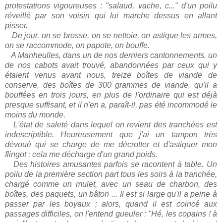
protestations vigoureuses : "salaud, vache, c..." d'un poilu
réveillé par son voisin qui lui marche dessus en allant
pisser.
De jour, on se brosse, on se nettoie, on astique les armes,
on se raccommode, on papote, on bouffe.
A Manheulles, dans un de nos derniers cantonnements, un
de nos cabots avait trouvé, abandonnées par ceux qui y
étaient venus avant nous, treize boîtes de viande de
conserve, des boîtes de 300 grammes de viande, qu'il a
bouffées en trois jours, en plus de l'ordinaire qui est déjà
presque suffisant, et il n'en a, paraît-il, pas été incommodé le
moins du monde.
L'état de saleté dans lequel on revient des tranchées est
indescriptible. Heureusement que j'ai un tampon très
dévoué qui se charge de me décrotter et d'astiquer mon
flingot ; cela me décharge d'un grand poids.
Des histoires amusantes parfois se racontent à table. Un
poilu de la première section part tous les soirs à la tranchée,
chargé comme un mulet, avec un seau de charbon, des
boîtes, des paquets, un bâton ... Il est si large qu'il a peine à
passer par les boyaux ; alors, quand il est coincé aux
passages difficiles, on l'entend gueuler : "Hé, les copains ! à