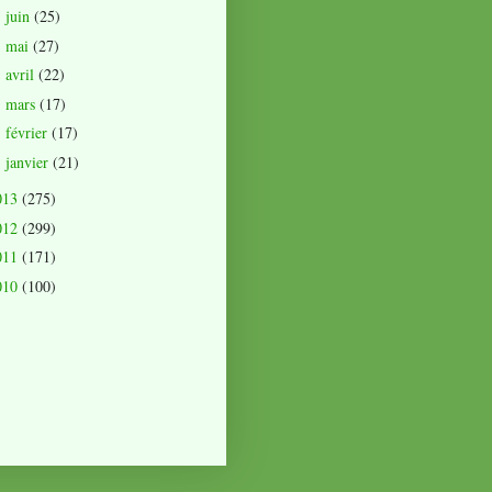
juin
(25)
►
mai
(27)
►
avril
(22)
►
mars
(17)
►
février
(17)
►
janvier
(21)
►
013
(275)
012
(299)
011
(171)
010
(100)