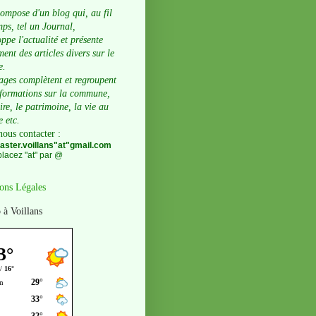
compose d'un blog qui, au fil
ps, tel un Journal,
ppe l'actualité et présente
ent des articles divers sur le
e.
ages complètent et regroupent
nformations sur la commune,
oire, le patrimoine, la vie au
e etc.
nous contacter
:
ster.voillans"at"gmail.com
lacez "at" par @
ons Légales
 à Voillans