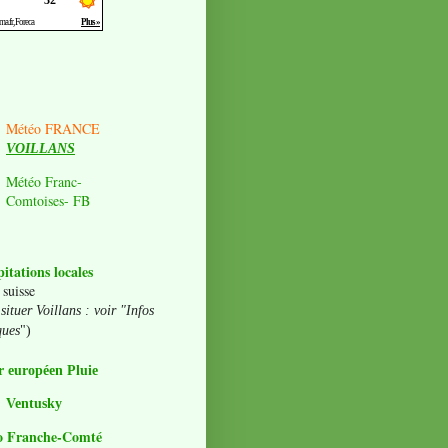
Météo FRANCE
VOILLANS
Météo Franc-
Comtoises- FB
pitations locales
 suisse
situer Voillans : voir "Infos
ques
")
 européen Pluie
Ventusky
o Franche-Comté