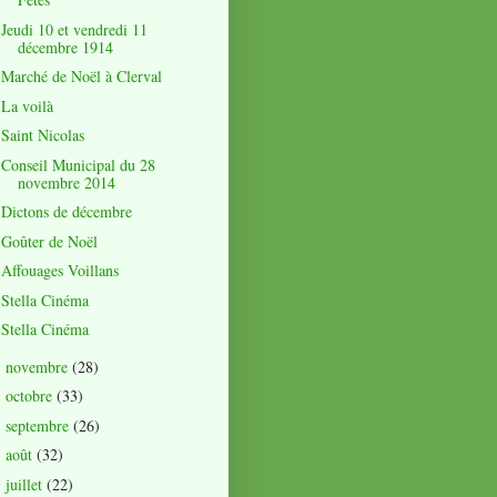
Jeudi 10 et vendredi 11
décembre 1914
Marché de Noël à Clerval
La voilà
Saint Nicolas
Conseil Municipal du 28
novembre 2014
Dictons de décembre
Goûter de Noël
Affouages Voillans
Stella Cinéma
Stella Cinéma
novembre
(28)
►
octobre
(33)
►
septembre
(26)
►
août
(32)
►
juillet
(22)
►