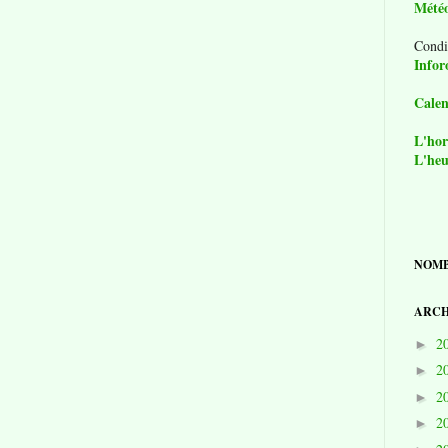
Mété
Condi
Infor
Calen
L'hor
L'heu
NOMB
ARCH
2
►
2
►
2
►
2
►