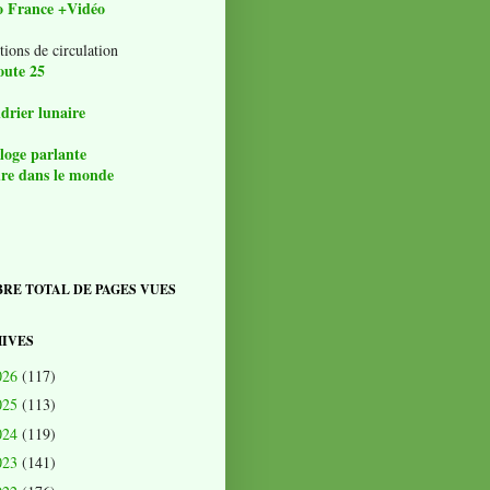
o France +Vidéo
tions de circulation
oute 25
drier lunaire
loge parlante
re dans le monde
RE TOTAL DE PAGES VUES
IVES
026
(117)
025
(113)
024
(119)
023
(141)