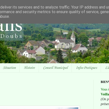
eliver its services and to analyze traffic. Your IP address and 
ormance and security metrics to ensure quality of service, gen
abuse.
Situation
Histoire
Conseil Municipal
Infos Pratiques
Li
BIEN
Vous ê
Voill
(On p
prése