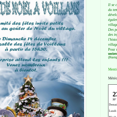
Il se 
du tem
dévelo
égalem
villag
Des p
des i
l'hist
villag
Pour 
webma
(Remp
Menti
Météo