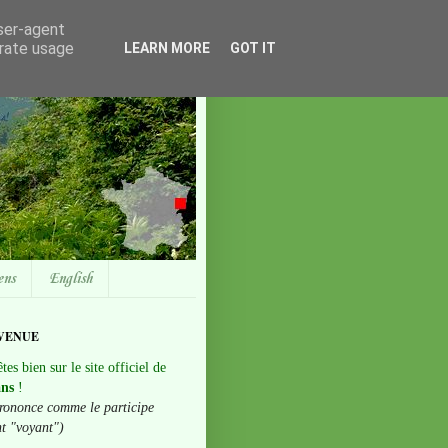
user-agent
erate usage
LEARN MORE
GOT IT
ens
English
VENUE
tes bien sur le site officiel de
ans
!
rononce comme le participe
nt "voyant")