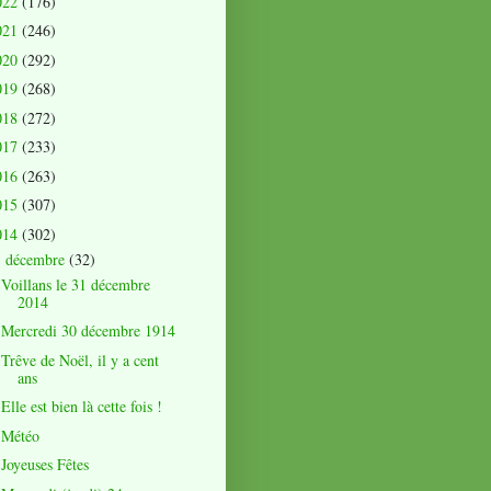
022
(176)
021
(246)
020
(292)
019
(268)
018
(272)
017
(233)
016
(263)
015
(307)
014
(302)
décembre
(32)
▼
Voillans le 31 décembre
2014
Mercredi 30 décembre 1914
Trêve de Noël, il y a cent
ans
Elle est bien là cette fois !
Météo
Joyeuses Fêtes