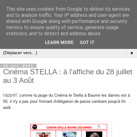
This site uses cookies from Google to deliver its services
and to analyze traffic. Your IP address and user-agent are
shared with Google along with performance and security
metrics to ensure quality of service, generate usage
statistics, and to detect and address abuse.
LEARN MORE
GOT IT
▼
26 juil. 2021
Cinéma STELLA : à l'affiche du 28 juillet
au 3 Août
rappel:
comme la jauge du Cinéma le Stella à Baume les dames est à
50
, il n'y a pas pour l'instant d'obligation de passe sanitaire
jusqu'à fin
août.