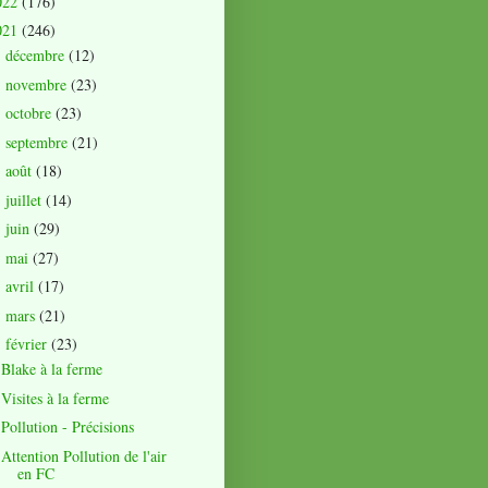
022
(176)
021
(246)
décembre
(12)
►
novembre
(23)
►
octobre
(23)
►
septembre
(21)
►
août
(18)
►
juillet
(14)
►
juin
(29)
►
mai
(27)
►
avril
(17)
►
mars
(21)
►
février
(23)
▼
Blake à la ferme
Visites à la ferme
Pollution - Précisions
Attention Pollution de l'air
en FC