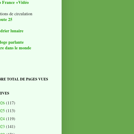
o France +Vidéo
tions de circulation
oute 25
drier lunaire
loge parlante
re dans le monde
RE TOTAL DE PAGES VUES
IVES
026
(117)
025
(113)
024
(119)
023
(141)