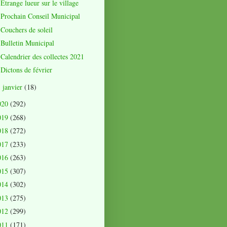
Etrange lueur sur le village
Prochain Conseil Municipal
Couchers de soleil
Bulletin Municipal
Calendrier des collectes 2021
Dictons de février
janvier
(18)
►
020
(292)
019
(268)
018
(272)
017
(233)
016
(263)
015
(307)
014
(302)
013
(275)
012
(299)
011
(171)