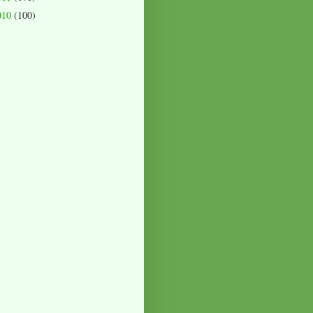
010
(100)