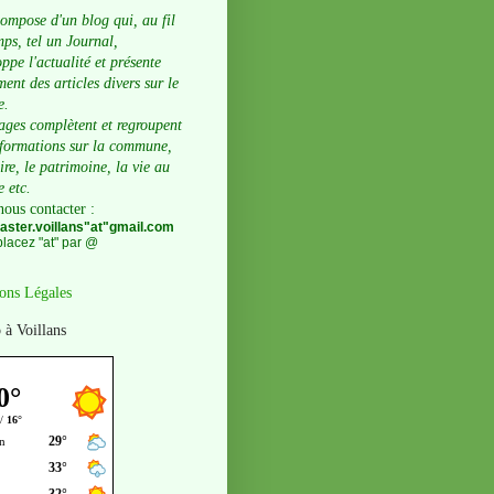
compose d'un blog qui, au fil
ps, tel un Journal,
ppe l'actualité et présente
ent des articles divers sur le
e.
ages complètent et regroupent
nformations sur la commune,
oire, le patrimoine, la vie au
e etc.
nous contacter
:
ster.voillans"at"gmail.com
lacez "at" par @
ons Légales
 à Voillans