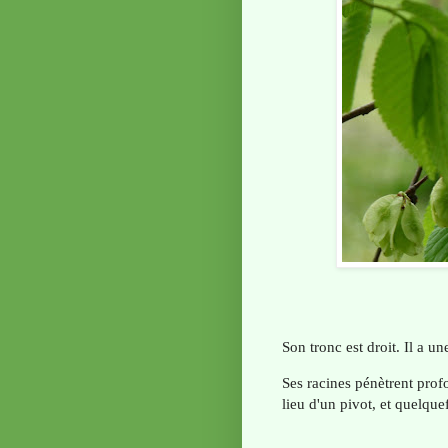
Son tronc est droit. Il a u
Ses racines pénètrent prof
lieu d'un pivot, et quelque