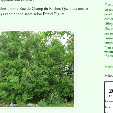
Il se 
uches d'orme Rue du Champ du Rocher. Quelques-uns se
du tem
ays et en bonne santé selon Daniel Figuet.
dévelo
égalem
villag
Des p
des i
l'hist
villag
Pour 
webma
(Remp
Menti
Météo