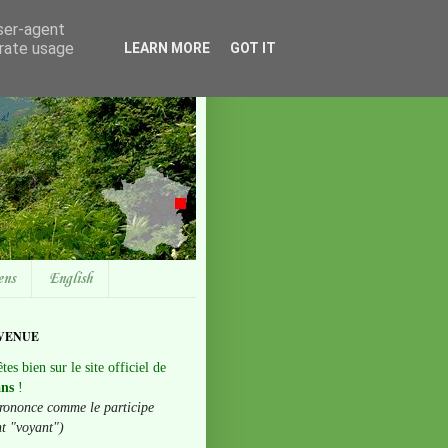
user-agent
erate usage
LEARN MORE
GOT IT
ens
English
VENUE
tes bien sur le site officiel de
ans
!
rononce comme le participe
nt "voyant")