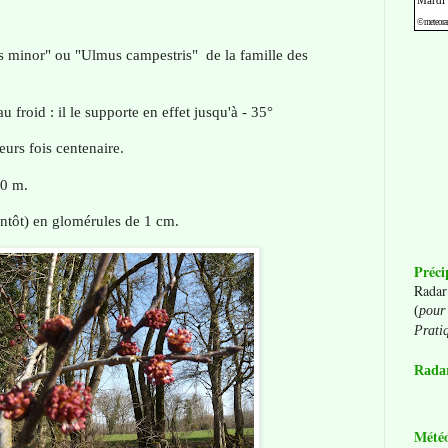
minor" ou "Ulmus campestris" de la famille des
 au froid : il le supporte en effet jusqu'à - 35°
urs fois centenaire.
40 m.
ientôt) en glomérules de 1 cm.
Préci
Radar
(
pour 
Prati
Radar
Mété