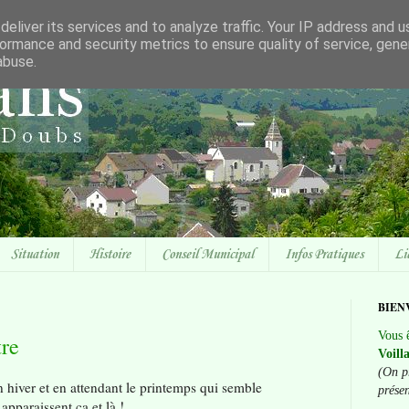
eliver its services and to analyze traffic. Your IP address and 
ormance and security metrics to ensure quality of service, gen
abuse.
Situation
Histoire
Conseil Municipal
Infos Pratiques
Li
BIEN
Vous ê
re
Voill
(On p
 hiver et en attendant le printemps qui semble
prése
 apparaissent ça et là !