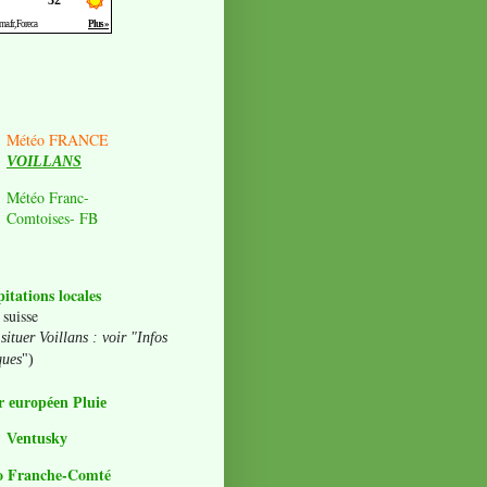
Météo FRANCE
VOILLANS
Météo Franc-
Comtoises- FB
pitations locales
 suisse
situer Voillans : voir "Infos
ques
")
 européen Pluie
Ventusky
o Franche-Comté