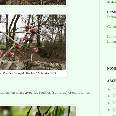
Mété
Condi
Infor
Calen
L'hor
L'heu
NOMB
s Rue du Champ du Rocher / 28 février 2021
ARCH
2
►
alement en mars avec les feuilles (samares) et tombent en
2
►
2
►
2
►