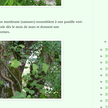
ne membrane (samares) ressemblent à une pastille vert-
boule dès le mois de mars et donnent une
 ormes.
2
►
2
►
2
►
2
►
2
►
2
►
2
►
2
►
2
►
2
►