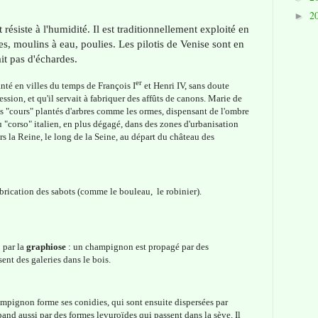
2
►
 résiste à l'humidité. Il est traditionnellement exploité en
, moulins à eau, poulies. Les pilotis de Venise sont en
it pas d'échardes.
er
té en villes du temps de François I
et Henri IV, sans doute
ression, et qu'il servait à fabriquer des affûts de canons. Marie de
s "cours" plantés d'arbres comme les ormes, dispensant de l'ombre
du "corso" italien, en plus dégagé, dans des zones d'urbanisation
rs la Reine, le long de la Seine, au départ du château des
fabrication des sabots (comme le bouleau, le robinier).
 par la
graphiose
: un champignon est propagé par des
sent des galeries dans le bois.
champignon forme ses conidies, qui sont ensuite dispersées par
and aussi par des formes levuroïdes qui passent dans la sève. Il