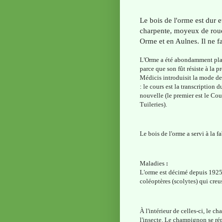
Le bois de l'orme est dur et
charpente, moyeux de roues
Orme et en Aulnes. Il ne fa
L'Orme a été abondamment plan
parce que son fût résiste à la p
Médicis introduisit la mode de
: le cours est la transcription 
nouvelle (le premier est le Cou
Tuileries).
Le bois de l'orme a servi à la 
Maladies
:
L'orme est décimé depuis 1925
coléoptères (scolytes) qui creu
À l'intérieur de celles-ci, le 
l'insecte. Le champignon se rép