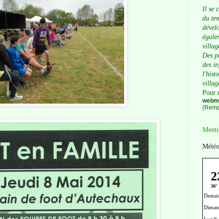
Il se 
du tem
dévelo
égalem
villag
Des p
des i
l'hist
villag
Pour 
webma
(Remp
Menti
Météo