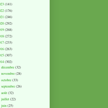
023
(141)
022
(176)
021
(246)
020
(292)
019
(268)
018
(272)
017
(233)
016
(263)
015
(307)
014
(302)
décembre
(32)
►
novembre
(28)
►
octobre
(33)
►
septembre
(26)
►
août
(32)
►
juillet
(22)
►
juin
(25)
►