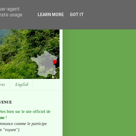
user-agent
erate usage
LEARN MORE
GOT IT
ens
English
VENUE
tes bien sur le site officiel de
ans
!
rononce comme le participe
nt "voyant")