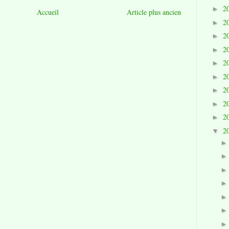
2
►
Accueil
Article plus ancien
2
►
2
►
2
►
2
►
2
►
2
►
2
►
2
►
2
▼