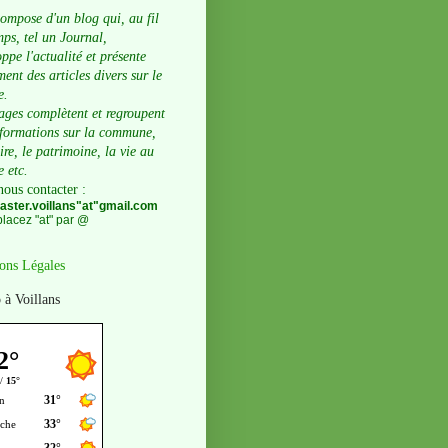
compose d'un blog qui, au fil
ps, tel un Journal,
ppe l'actualité et présente
ent des articles divers sur le
e.
ages complètent et regroupent
nformations sur la commune,
oire, le patrimoine, la vie au
e etc.
nous contacter
:
ster.voillans"at"gmail.com
lacez "at" par @
ons Légales
 à Voillans