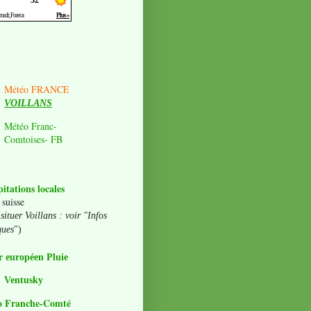
Météo FRANCE
VOILLANS
Météo Franc-
Comtoises- FB
pitations locales
 suisse
situer Voillans : voir "Infos
ques
")
 européen Pluie
Ventusky
o Franche-Comté