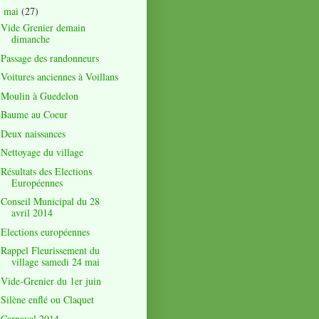
mai
(27)
▼
Vide Grenier demain
dimanche
Passage des randonneurs
Voitures anciennes à Voillans
Moulin à Guedelon
Baume au Coeur
Deux naissances
Nettoyage du village
Résultats des Elections
Européennes
Conseil Municipal du 28
avril 2014
Elections européennes
Rappel Fleurissement du
village samedi 24 mai
Vide-Grenier du 1er juin
Silène enflé ou Claquet
Carnaval 2014