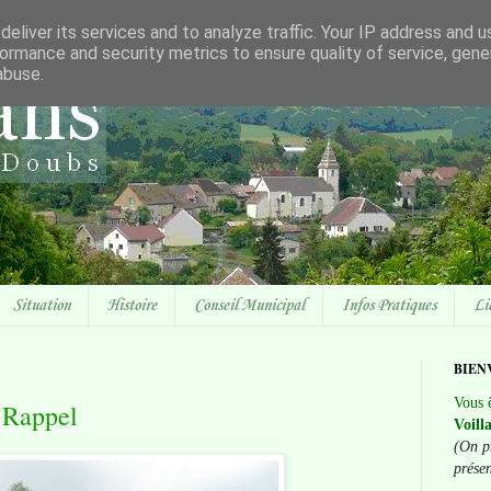
eliver its services and to analyze traffic. Your IP address and 
ormance and security metrics to ensure quality of service, gen
abuse.
Situation
Histoire
Conseil Municipal
Infos Pratiques
Li
BIEN
Vous ê
- Rappel
Voill
(On p
prése