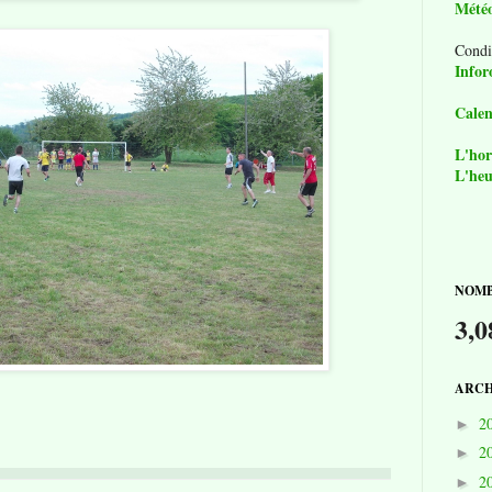
Mété
Condi
Infor
Calen
L'hor
L'heu
NOMB
3,0
ARCH
2
►
2
►
2
►