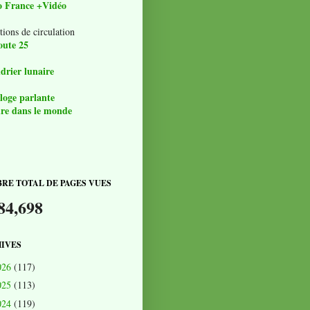
o France +Vidéo
tions de circulation
oute 25
drier lunaire
loge parlante
re dans le monde
RE TOTAL DE PAGES VUES
84,698
IVES
026
(117)
025
(113)
024
(119)