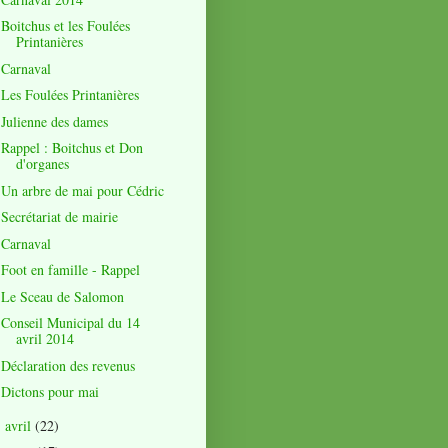
Boitchus et les Foulées
Printanières
Carnaval
Les Foulées Printanières
Julienne des dames
Rappel : Boitchus et Don
d'organes
Un arbre de mai pour Cédric
Secrétariat de mairie
Carnaval
Foot en famille - Rappel
Le Sceau de Salomon
Conseil Municipal du 14
avril 2014
Déclaration des revenus
Dictons pour mai
avril
(22)
►