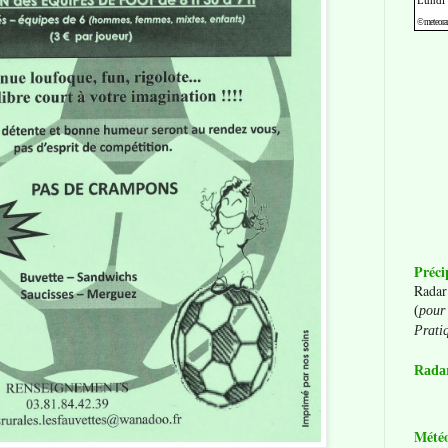
Préci
Radar
(
pour 
Prati
Radar
Mété