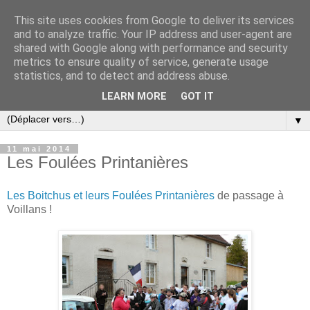
This site uses cookies from Google to deliver its services
and to analyze traffic. Your IP address and user-agent are
shared with Google along with performance and security
metrics to ensure quality of service, generate usage
statistics, and to detect and address abuse.
LEARN MORE
GOT IT
▼
11 mai 2014
Les Foulées Printanières
Les Boitchus et leurs Foulées Printanières
de passage à
Voillans !