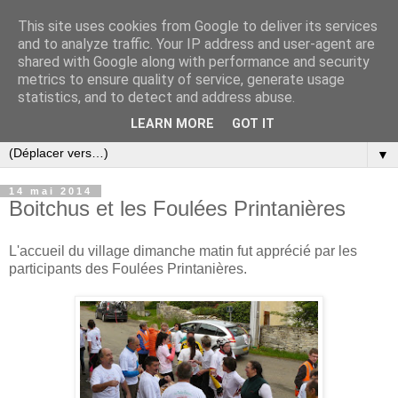
This site uses cookies from Google to deliver its services
and to analyze traffic. Your IP address and user-agent are
shared with Google along with performance and security
metrics to ensure quality of service, generate usage
statistics, and to detect and address abuse.
LEARN MORE
GOT IT
▼
14 mai 2014
Boitchus et les Foulées Printanières
L'accueil du village dimanche matin fut apprécié par les
participants des Foulées Printanières.