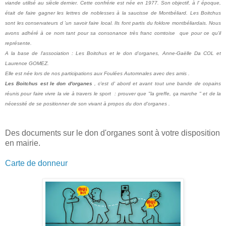
viande utilisé au siècle dernier. Cette confrérie est née en 1977. Son objectif, à l' époque,
était de faire gagner les lettres de noblesses à la saucisse de Montbéliard. Les Boitchus
sont les conservateurs d 'un savoir faire local. Ils font partis du foklore montbéliardais. Nous
avons adhéré à ce nom tant pour sa consonance très franc comtoise que pour ce qu'il
représente.
A la base de l'association : Les Boitchus et le don d'organes, Anne-Gaëlle Da COL et
Laurence GOMEZ.
Elle est née lors de nos participations aux Foulées Automnales avec des amis .
Les Boitchus est le don d'organes
, c'est d' abord et avant tout une bande de copains
réunis pour faire vivre la vie à travers le sport : prouver que "la greffe, ça marche " et de la
nécessité de se positionner de son vivant à propos du don d'organes .
Des documents sur le don d'organes sont à votre disposition
en mairie.
Carte de donneur