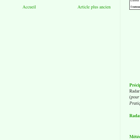
Accueil
Article plus ancien
Préci
Radar
(
pour 
Prati
Radar
Mété