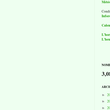
Mété
Condi
Infor
Calen
L'hor
L'heu
NOMB
3,0
ARCH
2
►
2
►
2
►