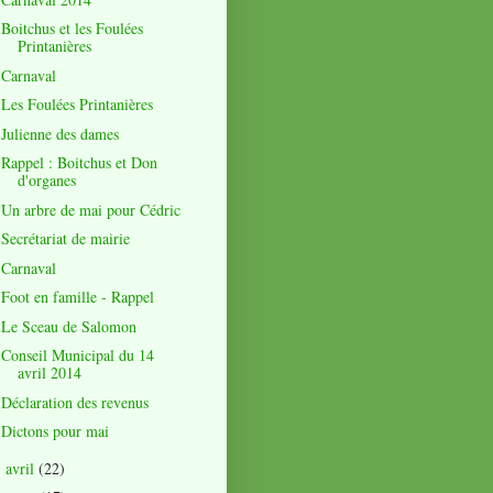
Boitchus et les Foulées
Printanières
Carnaval
Les Foulées Printanières
Julienne des dames
Rappel : Boitchus et Don
d'organes
Un arbre de mai pour Cédric
Secrétariat de mairie
Carnaval
Foot en famille - Rappel
Le Sceau de Salomon
Conseil Municipal du 14
avril 2014
Déclaration des revenus
Dictons pour mai
avril
(22)
►