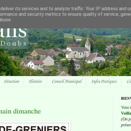
eliver its services and to analyze traffic. Your IP address and 
ormance and security metrics to ensure quality of service, gen
abuse.
Situation
Histoire
Conseil Municipal
Infos Pratiques
Li
BIEN
Vous ê
main dimanche
Voill
(On p
prése