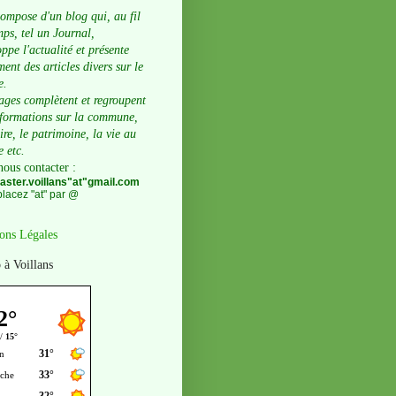
compose d'un blog qui, au fil
ps, tel un Journal,
ppe l'actualité et présente
ent des articles divers sur le
e.
ages complètent et regroupent
nformations sur la commune,
oire, le patrimoine, la vie au
e etc.
nous contacter
:
ster.voillans"at"gmail.com
lacez "at" par @
ons Légales
 à Voillans