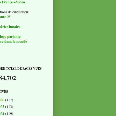
o France +Vidéo
tions de circulation
oute 25
drier lunaire
loge parlante
re dans le monde
RE TOTAL DE PAGES VUES
84,702
IVES
026
(117)
025
(113)
024
(119)