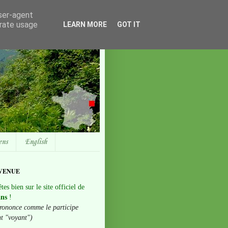
user-agent
erate usage
LEARN MORE
GOT IT
ens
English
VENUE
tes bien sur le site officiel de
ans
!
rononce comme le participe
nt "voyant")