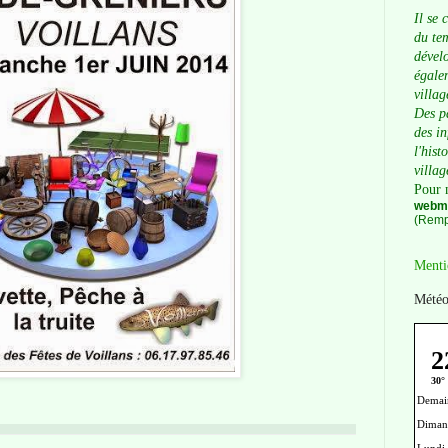
Il se 
du tem
dévelo
égalem
villag
Des p
des i
l'hist
villag
Pour 
webma
(Remp
Menti
Météo