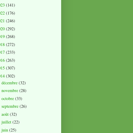
023
(141)
022
(176)
021
(246)
020
(292)
019
(268)
018
(272)
017
(233)
016
(263)
015
(307)
014
(302)
décembre
(32)
►
novembre
(28)
►
octobre
(33)
►
septembre
(26)
►
août
(32)
►
juillet
(22)
►
juin
(25)
►