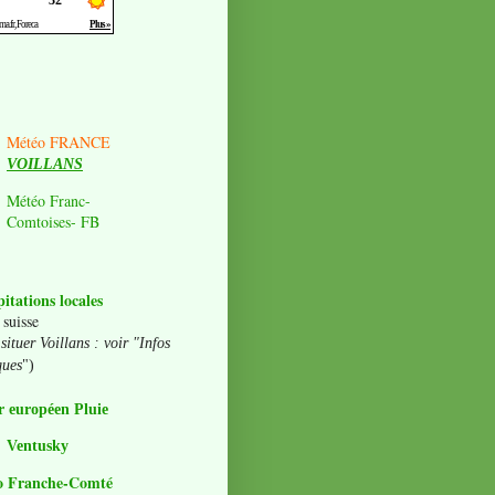
Météo FRANCE
VOILLANS
Météo Franc-
Comtoises- FB
pitations locales
 suisse
situer Voillans : voir "Infos
ques
")
 européen Pluie
Ventusky
o Franche-Comté