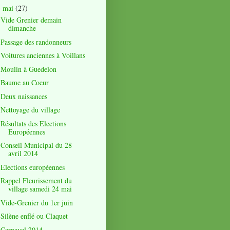
mai
(27)
▼
Vide Grenier demain
dimanche
Passage des randonneurs
Voitures anciennes à Voillans
Moulin à Guedelon
Baume au Coeur
Deux naissances
Nettoyage du village
Résultats des Elections
Européennes
Conseil Municipal du 28
avril 2014
Elections européennes
Rappel Fleurissement du
village samedi 24 mai
Vide-Grenier du 1er juin
Silène enflé ou Claquet
Carnaval 2014