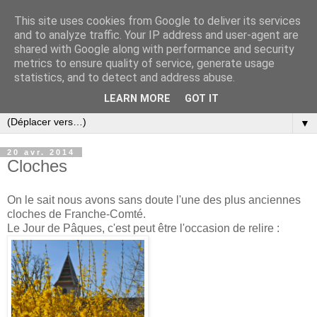
This site uses cookies from Google to deliver its services
and to analyze traffic. Your IP address and user-agent are
shared with Google along with performance and security
metrics to ensure quality of service, generate usage
statistics, and to detect and address abuse.
LEARN MORE
GOT IT
▼
20 avr. 2014
Cloches
On le sait nous avons sans doute l'une des plus anciennes
cloches de Franche-Comté.
Le Jour de Pâques, c'est peut être l'occasion de relire :