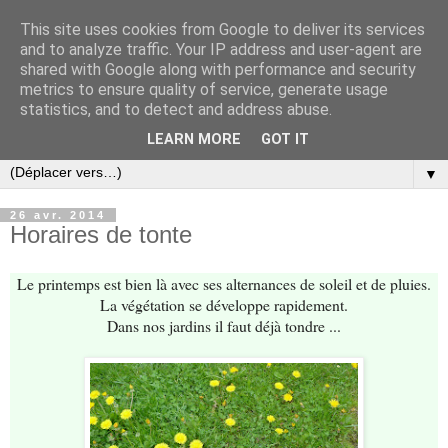
This site uses cookies from Google to deliver its services
and to analyze traffic. Your IP address and user-agent are
shared with Google along with performance and security
metrics to ensure quality of service, generate usage
statistics, and to detect and address abuse.
LEARN MORE
GOT IT
▼
26 avr. 2014
Horaires de tonte
Le printemps est bien là avec ses alternances de soleil et de pluies.
La végétation se développe rapidement.
Dans nos jardins il faut déjà tondre ...