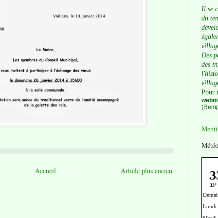
Il se 
du tem
dévelo
égalem
villag
Des p
des i
l'hist
villag
Pour 
webma
(Remp
Menti
Météo
Accueil
Article plus ancien