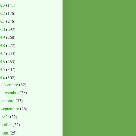
023
(141)
022
(176)
021
(246)
020
(292)
019
(268)
018
(272)
017
(233)
016
(263)
015
(307)
014
(302)
décembre
(32)
►
novembre
(28)
►
octobre
(33)
►
septembre
(26)
►
août
(32)
►
juillet
(22)
►
juin
(25)
►