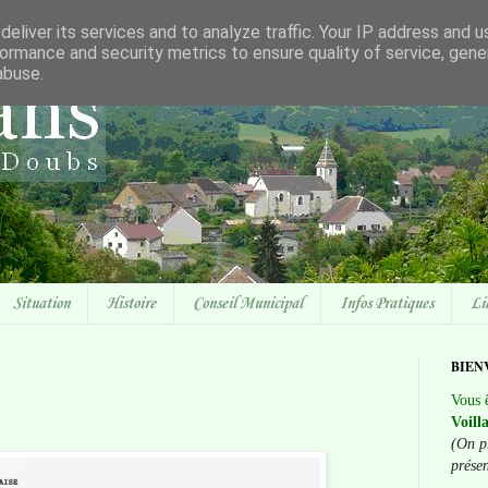
eliver its services and to analyze traffic. Your IP address and 
ormance and security metrics to ensure quality of service, gen
abuse.
Situation
Histoire
Conseil Municipal
Infos Pratiques
Li
BIEN
Vous ê
Voill
(On p
prése