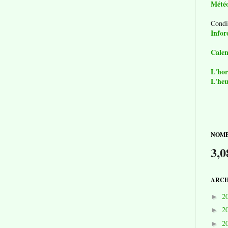
Mété
Condi
Infor
Calen
L'hor
L'heu
NOMB
3,0
ARCH
2
►
2
►
2
►