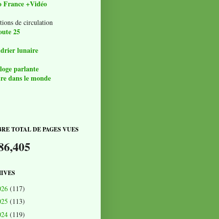
o France +Vidéo
tions de circulation
oute 25
drier lunaire
loge parlante
re dans le monde
RE TOTAL DE PAGES VUES
86,405
IVES
026
(117)
025
(113)
024
(119)