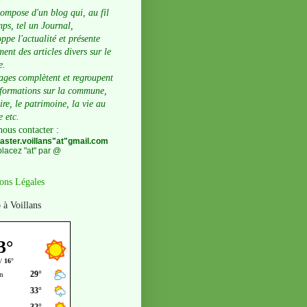
compose d'un blog qui, au fil
ps, tel un Journal,
ppe l'actualité et présente
ent des articles divers sur le
e.
ages complètent et regroupent
nformations sur la commune,
oire, le patrimoine, la vie au
e etc.
nous contacter
:
ster.voillans"at"gmail.com
lacez "at" par @
ons Légales
 à Voillans