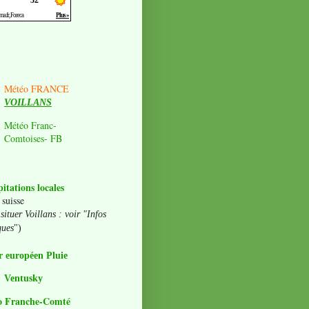
Météo FRANCE
VOILLANS
Météo Franc-
Comtoises- FB
pitations locales
 suisse
situer Voillans : voir "Infos
ques
")
 européen Pluie
Ventusky
o Franche-Comté