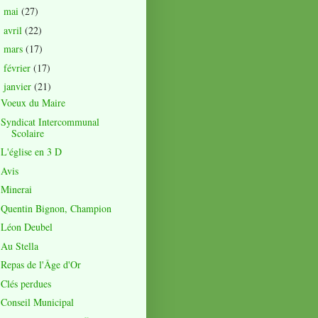
mai
(27)
►
avril
(22)
►
mars
(17)
►
février
(17)
►
janvier
(21)
▼
Voeux du Maire
Syndicat Intercommunal
Scolaire
L'église en 3 D
Avis
Minerai
Quentin Bignon, Champion
Léon Deubel
Au Stella
Repas de l'Âge d'Or
Clés perdues
Conseil Municipal