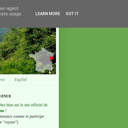
user-agent
erate usage
LEARN MORE
GOT IT
ens
English
VENUE
tes bien sur le site officiel de
ans
!
rononce comme le participe
nt "voyant")