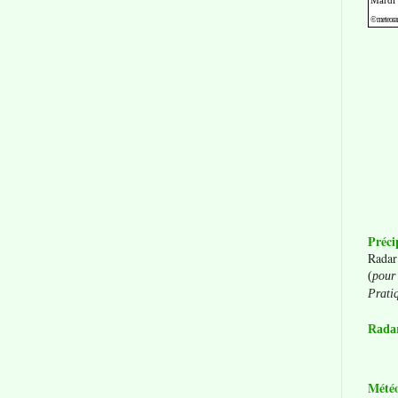
Préci
Radar
(
pour 
Prati
Radar
Mété