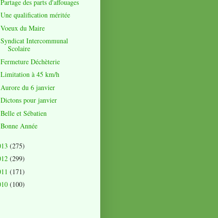
Partage des parts d'affouages
Une qualification méritée
Voeux du Maire
Syndicat Intercommunal
Scolaire
Fermeture Déchèterie
Limitation à 45 km/h
Aurore du 6 janvier
Dictons pour janvier
Belle et Sébatien
Bonne Année
013
(275)
012
(299)
011
(171)
010
(100)